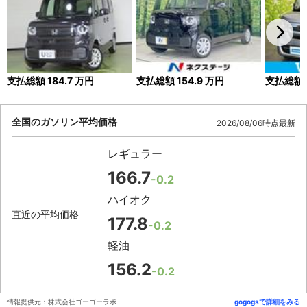
支払総額
184.7
万円
支払総額
154.9
万円
支払総額
全国のガソリン平均価格
2026/08/06時点最新
レギュラー
166.7
-0.2
ハイオク
直近の平均価格
177.8
-0.2
軽油
156.2
-0.2
情報提供元：株式会社ゴーゴーラボ
gogogsで詳細をみる