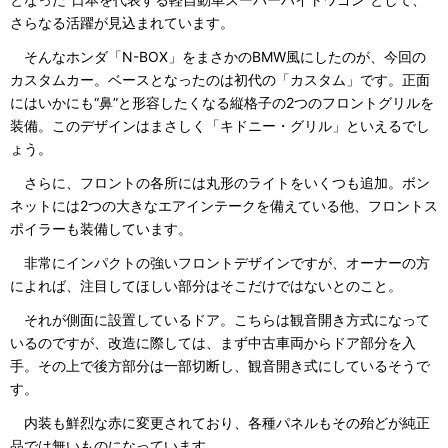
さらなる活躍が見込まれています。
そんなホンダ「N-BOX」をまさかのBMW風にしたのが、今回の
カスタムカー。ベースとなったのは初代の「カスタム」です。正面
にはいかにも“鼻”と形容したくなる縦格子の2つのフロントグリルを
装備。このデザインはまさしく「キドニー・グリル」といえるでし
ょう。
さらに、フロントの各所には丸形のライトをいくつも追加。ボン
ネットには2つの大きなエアインテークを備えている他、フロントス
ポイラーも装備しています。
非常にインパクトの強いフロントデザインですが、オーナーの方
によれば、注目してほしい部分はそこだけではないとのこと。
それが側面に設置しているドア。こちらは観音開き方式になって
いるのですが、改造に際しては、まず中古車両からドア部分を入
手。その上で後方部分は一部切断し、観音開き式にしているそうで
す。
内装も鮮烈な赤に変更されており、各種パネルもその殆どが純正
品では無いものになっています。