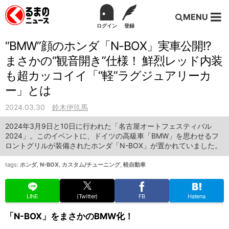
MENU
ログイン
登録
“BMW”顔のホンダ「N-BOX」実車公開!?
まさかの“観音開き”仕様！ 鮮烈レッド内装
も超カッコイイ「“軽”ラグジュアリーカ
ー」とは
2024.03.30
鈴木伊玖馬
2024年3月9日と10日に行われた「名古屋オートフェスティバル
2024」。このイベントに、ドイツの高級車「BMW」を思わせるフ
ロントグリルが装備されたホンダ「N-BOX」が置かれていました。
tags:
ホンダ
,
N-BOX
,
カスタム/チューニング
,
軽自動車
LINE
(Twitter)
FB
Hatena
「N-BOX」をまさかのBMW化！