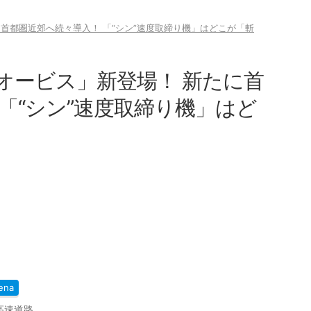
首都圏近郊へ続々導入！ 「“シン”速度取締り機」はどこが「斬
オービス」新登場！ 新たに首
「“シン”速度取締り機」はど
ena
高速道路