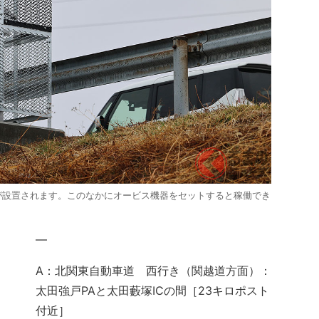
が設置されます。このなかにオービス機器をセットすると稼働でき
—
A：北関東自動車道 西行き（関越道方面）：
太田強戸PAと太田藪塚ICの間［23キロポスト
付近］