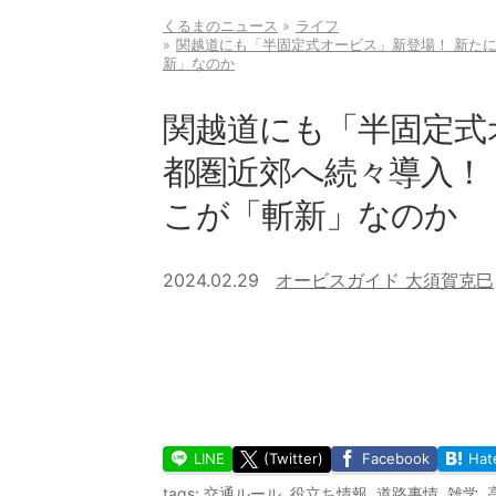
くるまのニュース
ライフ
関越道にも「半固定式オービス」新登場！ 新たに
新」なのか
関越道にも「半固定式
都圏近郊へ続々導入！ 
こが「斬新」なのか
2024.02.29
オービスガイド 大須賀克巳
LINE
(Twitter)
Facebook
Hat
tags:
交通ルール
,
役立ち情報
,
道路事情
,
雑学
,