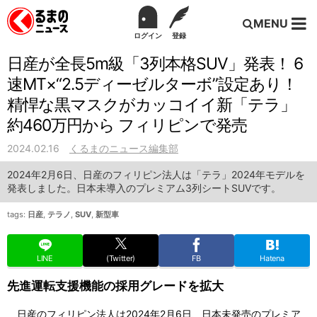
MENU
ログイン
登録
日産が全長5m級「3列本格SUV」発表！ 6
速MT×“2.5ディーゼルターボ”設定あり！
精悍な黒マスクがカッコイイ新「テラ」
約460万円から フィリピンで発売
2024.02.16
くるまのニュース編集部
2024年2月6日、日産のフィリピン法人は「テラ」2024年モデルを
発表しました。日本未導入のプレミアム3列シートSUVです。
tags:
日産
,
テラノ
,
SUV
,
新型車
LINE
(Twitter)
FB
Hatena
先進運転支援機能の採用グレードを拡大
日産のフィリピン法人は2024年2月6日、日本未発売のプレミア