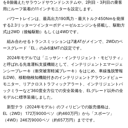
を8個備えたサラウンドサウンドシステムや、2列目・3列目の乗客
用にルーフ装着の11インチモニターを設定します。
パワートレインは、最高出力190馬力・最大トルク450Nmを発揮
する2.3リッターツインターボディーゼルエンジンを搭載し、駆動方
式は2WD（後輪駆動）もしくは4WDです。
組み合わせるトランスミッションは7速ATがメインで、2WDのベ
ースグレード「EL」のみ6速MTの設定です。
2024年モデルでは「ニッサン・インテリジェント・モビリティ」
と呼ばれる先進運転支援機能として、インテリジェントエマージェ
ンシーブレーキ（衝突被害軽減ブレーキ）をはじめ、車線逸脱警報
(LDW)、移動物検知機能付きのインテリジェントアラウンドビュー
モニター、リアクロストラフィックアラート、インテリジェントバ
ックミラーなど360度全方位での安全装備を、ELグレード以外の全
モデルに標準装備しました。
新型テラ（2024年モデル）のフィリピンでの販売価格は、
EL（2WD） 172万9000ペソ（約460万円）から「スポーツ」
（4WD）246万9000ペソ（約657万円）までです。