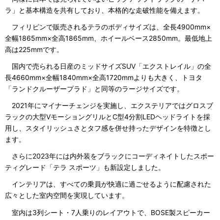
ラ」と基本構造を共有しており、本格的な走破性能を備えます。
フィリピンで販売されるテラのボディサイズは、全長4900mm×
全幅1865mm×全高1865mm、ホイールベース2850mm。最低地上
高は225mmです。
国内で売られる日産のミッドサイズSUV「エクストレイル」の全
長4660mm×全幅1840mm×全高1720mmよりも大きく、トヨタ
「ランドクルーザープラド」と同等のラージサイズです。
2021年にマイナーチェンジを実施し、エクステリアではグロスブ
ラックの大型VモーショングリルとC型4分割LEDヘッドライトを採
用し、スタイリッシュさとタフ感を併せ持ったデザインを特徴とし
ます。
さらに2023年には内外装をブラックにコーディネイトしたスポー
ティグレード「テラ スポーツ」も新設定しました。
インテリアは、すべての乗員が快適に過ごせるように配慮された
広々とした室内空間を実現しています。
室内は3列シート・7人乗りのレイアウトで、BOSE製スピーカー