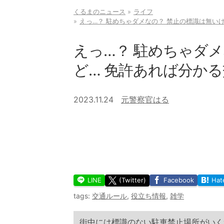
くるまのニュース
ライフ
えっ…？ 駐めちゃダメなの？ 禁止の標識は無い
えっ…？ 駐めちゃダ
ど… 免許あれば分か
2023.11.24
元警察官はる
LINE
(Twitter)
Facebook
Hat
tags:
交通ルール
,
役立ち情報
,
雑学
街中には標識のない駐車禁止場所がいく