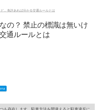
けど… 免許あれば分かる交通ルールとは
メなの？ 禁止の標識は無いけ
る交通ルールとは
ena
つも存在します。駐車方法を間違えると駐車違反に