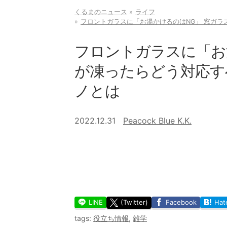
くるまのニュース
ライフ
フロントガラスに「お湯かけるのはNG」 窓ガラ
フロントガラスに「お
が凍ったらどう対応す
ノとは
2022.12.31
Peacock Blue K.K.
LINE
(Twitter)
Facebook
Hat
tags:
役立ち情報
,
雑学