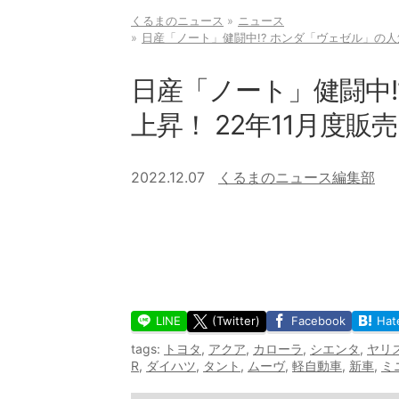
くるまのニュース
ニュース
日産「ノート」健闘中!? ホンダ「ヴェゼル」の人
日産「ノート」健闘中!
上昇！ 22年11月度
2022.12.07
くるまのニュース編集部
LINE
(Twitter)
Facebook
Hat
tags:
トヨタ
,
アクア
,
カローラ
,
シエンタ
,
ヤリ
R
,
ダイハツ
,
タント
,
ムーヴ
,
軽自動車
,
新車
,
ミ