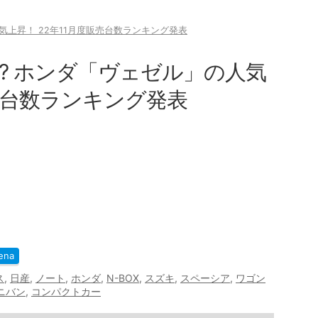
気上昇！ 22年11月度販売台数ランキング発表
? ホンダ「ヴェゼル」の人気
販売台数ランキング発表
ena
ス
,
日産
,
ノート
,
ホンダ
,
N-BOX
,
スズキ
,
スペーシア
,
ワゴン
ニバン
,
コンパクトカー