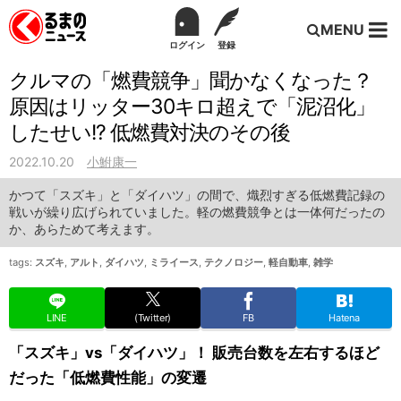
MENU
ログイン
登録
クルマの「燃費競争」聞かなくなった？
原因はリッター30キロ超えで「泥沼化」
したせい!? 低燃費対決のその後
2022.10.20
小鮒康一
かつて「スズキ」と「ダイハツ」の間で、熾烈すぎる低燃費記録の
戦いが繰り広げられていました。軽の燃費競争とは一体何だったの
か、あらためて考えます。
tags:
スズキ
,
アルト
,
ダイハツ
,
ミライース
,
テクノロジー
,
軽自動車
,
雑学
LINE
(Twitter)
FB
Hatena
「スズキ」vs「ダイハツ」！ 販売台数を左右するほど
だった「低燃費性能」の変遷