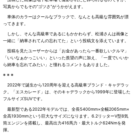
写真からでもその“ゴツさ”がうかがえます。
車体のカラーはクールなブラックで、なんとも高級な雰囲気が漂
ってきます。
しかし、そんな高級車であるにもかかわらず、松浦さんは画像と
一緒に「納車されてんの忘れてた」という投稿文を添えています。
投稿を見たユーザーからは「お金があったら一番欲しいクルマ」
「いいなぁかっこいい」といった羨望の声に加え、「一度でいいか
ら納車を忘れてみたい」と憧れるコメントもありました。
※ ※ ※
2022年で誕生から120周年を迎える高級車ブランド・キャデラッ
ク。「エスカレード」は、そのキャデラックから1999年に登場した
フルサイズSUVです。
最新型である2022年モデルでは、全長5400mm×全幅2065mm×
全高1930mmという巨大なサイズになります。6.2リッターV型8気
筒エンジンを搭載し、最高出力416馬力・最大トルク624Nmを発
揮。