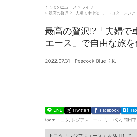
くるまのニュース
ライフ
最高の贅沢!?「夫婦で車中泊…」 トヨタ「レジ
最高の贅沢!?「夫婦で
エース」で自由な旅を
2022.07.31
Peacock Blue K.K.
LINE
(Twitter)
Facebook
Hat
tags:
トヨタ
,
レジアスエース
,
ミニバン
,
商用車
トヨタ「レジアスエース」を活用して、