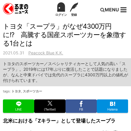
MENU
ログイン
登録
トヨタ「スープラ」がなぜ4300万円
に!? 高騰する国産スポーツカーを象徴す
る1台とは
2021.05.31
Peacock Blue K.K.
トヨタのスポーツカー／スペシャリティカーとして人気の高い「ス
ープラ」。2019年には17年ぶりに復活したことで話題になりました
が、なんと中東ドバイでは先代のスープラに4300万円以上の値札が
付けられています。
tags:
トヨタ
,
スポーツカー
LINE
(Twitter)
FB
Hatena
北米における「Zキラー」として登場したスープラ