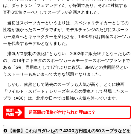
は、ダットサン「フェアレディZ」が好調であり、それに対抗する
直列6気筒クーペとしてスープラが企画されました。
当初はスポーツカーというよりは、スペシャリティカーとしての
性格が強かったスープラですが、モデルチェンジのたびにスポーツ
カー路線へとキャラクターを変化させ、1990年代は国産スポーツカ
ーを代表するモデルとなりました。
排気ガス規制の強化にともない、2002年に販売終了となったもの
の、2019年にトヨタのスポーツカー＆モータースポーツブランドで
ある「GR」専用車として17年ぶりに復活。BMWとの共同開発とい
うストーリーもあいまって大きな話題となりました。
しかし、依然として過去のスープラも人気が高く、とくに映画
「ワイルド・スピード」シリーズ主人公の愛車として登場したスー
プラ（A80）は、北米や日本では根強い人気を誇っています。
超高額の価格が付けられた理由は？
【画像】これはヨダレもの!? 4300万円超えの80スープラなどを