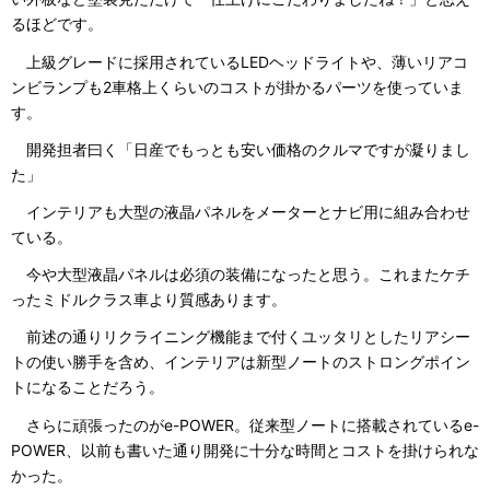
るほどです。
上級グレードに採用されているLEDヘッドライトや、薄いリアコ
ンビランプも2車格上くらいのコストが掛かるパーツを使っていま
す。
開発担者曰く「日産でもっとも安い価格のクルマですが凝りまし
た」
インテリアも大型の液晶パネルをメーターとナビ用に組み合わせ
ている。
今や大型液晶パネルは必須の装備になったと思う。これまたケチ
ったミドルクラス車より質感あります。
前述の通りリクライニング機能まで付くユッタリとしたリアシー
トの使い勝手を含め、インテリアは新型ノートのストロングポイン
トになることだろう。
さらに頑張ったのがe-POWER。従来型ノートに搭載されているe-
POWER、以前も書いた通り開発に十分な時間とコストを掛けられな
かった。