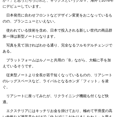
か？」と思うだろうけれど、キックスというクルマ、海外で2016年
にデビューしています。
日本発売に合わせフロントなどデザイン変更をおこなっているも
のの、ブランニューといえない。
使われている技術を含め、日本で投入される新しい世代の商品群
第一弾は新型ノートになります。
写真を見て頂ければわかる通り、完全なるフルモデルチェンジで
ある。
プラットフォームはルノーと共用の「B」ながら、大幅に手を加
えているそうです。
従来型ノートより全長が若干短くなっているものの、リアシート
のレッグスペースなど、ライバルとなるホンダ「フィット」を凌
ぐ。
リアシートに座ってみたが、リクライニング機能も付くなど快
適。
エクステリアにはキッチリお金を掛けており、極めて平滑度の高
い外板など塗装見ただけで「仕上げにこだわりましたね！」と思え