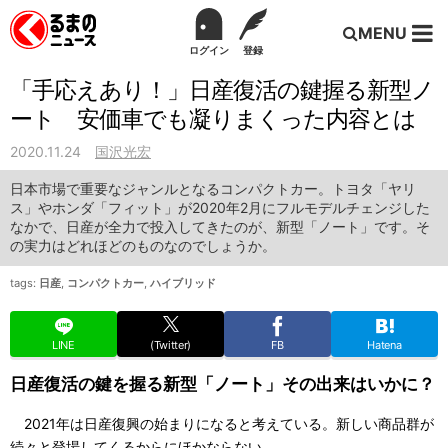
MENU
ログイン
登録
「手応えあり！」日産復活の鍵握る新型ノ
ート 安価車でも凝りまくった内容とは
2020.11.24
国沢光宏
日本市場で重要なジャンルとなるコンパクトカー。トヨタ「ヤリ
ス」やホンダ「フィット」が2020年2月にフルモデルチェンジした
なかで、日産が全力で投入してきたのが、新型「ノート」です。そ
の実力はどれほどのものなのでしょうか。
tags:
日産
,
コンパクトカー
,
ハイブリッド
LINE
(Twitter)
FB
Hatena
日産復活の鍵を握る新型「ノート」その出来はいかに？
2021年は日産復興の始まりになると考えている。新しい商品群が
続々と登場してくるからにほかならない。