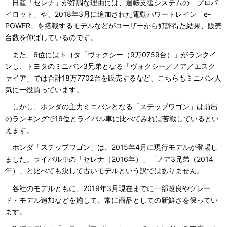
日産「セレナ」が好調な理由には、運転支援システムの「プロパ
イロット」や、2018年3月に追加された電動パワートレイン「e-
POWER」を搭載するモデルなどがユーザーから好評得た結果、販売
台数を伸ばしているのです。
また、6位にはトヨタ「ヴォクシー（9万0759台）」がランクイ
ンし、トヨタのミニバン3兄弟となる「ヴォクシー／ノア／エスク
ァイア」では合計18万7702台を販売するなど、こちらもミニバン人
気に一役買っています。
しかし、ホンダの主力ミニバンとなる「ステップワゴン」は前出
のランキングで16位とライバル車に比べてみれば苦戦しているとい
えます。
ホンダ「ステップワゴン」は、2015年4月に現行モデルが登場し
ました。ライバル車の「セレナ（2016年）」「ノア3兄弟（2014
年）」と比べても決して古いモデルという訳ではありません。
各社のモデルともに、2019年3月現在までに一部改良やグレー
ド・モデル追加などを施して、常に商品としての新鮮さを保ってい
ます。