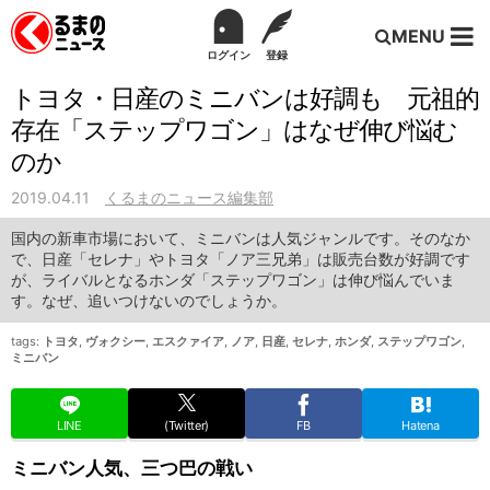
MENU
ログイン
登録
トヨタ・日産のミニバンは好調も 元祖的
存在「ステップワゴン」はなぜ伸び悩む
のか
2019.04.11
くるまのニュース編集部
国内の新車市場において、ミニバンは人気ジャンルです。そのなか
で、日産「セレナ」やトヨタ「ノア三兄弟」は販売台数が好調です
が、ライバルとなるホンダ「ステップワゴン」は伸び悩んでいま
す。なぜ、追いつけないのでしょうか。
tags:
トヨタ
,
ヴォクシー
,
エスクァイア
,
ノア
,
日産
,
セレナ
,
ホンダ
,
ステップワゴン
,
ミニバン
LINE
(Twitter)
FB
Hatena
ミニバン人気、三つ巴の戦い