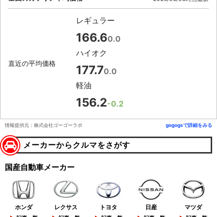
レギュラー
166.6
0.0
ハイオク
直近の平均価格
177.7
0.0
軽油
156.2
-0.2
情報提供元：株式会社ゴーゴーラボ
gogogsで詳細をみる
メーカーからクルマをさがす
国産自動車メーカー
ホンダ
レクサス
トヨタ
日産
マツダ