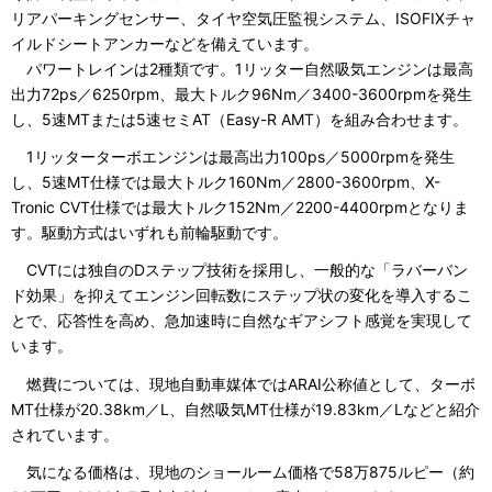
リアパーキングセンサー、タイヤ空気圧監視システム、ISOFIXチャ
イルドシートアンカーなどを備えています。
パワートレインは2種類です。1リッター自然吸気エンジンは最高
出力72ps／6250rpm、最大トルク96Nm／3400-3600rpmを発生
し、5速MTまたは5速セミAT（Easy-R AMT）を組み合わせます。
1リッターターボエンジンは最高出力100ps／5000rpmを発生
し、5速MT仕様では最大トルク160Nm／2800-3600rpm、X-
Tronic CVT仕様では最大トルク152Nm／2200-4400rpmとなりま
す。駆動方式はいずれも前輪駆動です。
CVTには独自のDステップ技術を採用し、一般的な「ラバーバン
ド効果」を抑えてエンジン回転数にステップ状の変化を導入するこ
とで、応答性を高め、急加速時に自然なギアシフト感覚を実現して
います。
燃費については、現地自動車媒体ではARAI公称値として、ターボ
MT仕様が20.38km／L、自然吸気MT仕様が19.83km／Lなどと紹介
されています。
気になる価格は、現地のショールーム価格で58万875ルピー（約