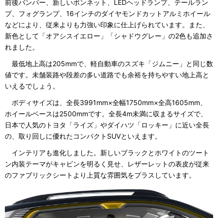
前後バンパー、新しいボンネット、LEDヘッドランプ、テールラン
プ、フォグランプ、16インチのダイヤモンドカットアルミホイール
などにより、従来よりも力強い印象に仕上げられています。また、
新色として「オアシスイエロー」「シャドウグレー」の2色も追加さ
れました。
最低地上高は205mmで、軽自動車のスズキ「ジムニー」と同じ数
値です。未舗装路や段差の多い道路でも余裕を持ちやすい地上高と
いえるでしょう。
ボディサイズは、全長3991mm×全幅1750mm×全高1605mm、
ホイールベースは2500mmです。全長4m未満に収まるサイズで、
日本で人気のトヨタ「ライズ」やダイハツ「ロッキー」に近い全長
の、取り回しに優れたコンパクトSUVといえます。
インテリアも進化しました。新しいブラックとホワイトのツート
ン内装テーマがキャビンを明るく見せ、レザーレットの表皮が従来
のファブリックシートより上質な雰囲気をプラスしています。