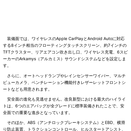
装備面では、ワイヤレスのApple CarPlayとAndroid Autoに対応
する8インチ相当のフローティングタッチスクリーン、約7インチの
TFTクラスター、リアエアコン吹き出し口、ワイヤレス充電、6スピ
ーカーのArkamys（アルカミス）サウンドシステムなどを設定しま
す。
さらに、オートヘッドランプやレインセンサーワイパー、マルチ
ビューカメラ、ベンチレーション機能付きレザーレットフロントシ
ートなども用意されます。
安全面の進化も見逃せません。改良新型における最大のハイライ
トは、6つのエアバッグが全グレードに標準装備されたことで、安
全面での重要な進歩となっています。
そのほか、ABS（アンチロックブレーキシステム）とEBD、横滑
り防止装置、トラクションコントロール、ヒルスタートアシスト、