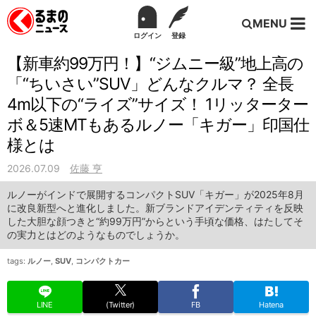
MENU
ログイン
登録
【新車約99万円！】“ジムニー級”地上高の
「“ちいさい”SUV」どんなクルマ？ 全長
4m以下の“ライズ”サイズ！ 1リッターター
ボ＆5速MTもあるルノー「キガー」印国仕
様とは
2026.07.09
佐藤 亨
ルノーがインドで展開するコンパクトSUV「キガー」が2025年8月
に改良新型へと進化しました。新ブランドアイデンティティを反映
した大胆な顔つきと“約99万円”からという手頃な価格、はたしてそ
の実力とはどのようなものでしょうか。
tags:
ルノー
,
SUV
,
コンパクトカー
LINE
(Twitter)
FB
Hatena