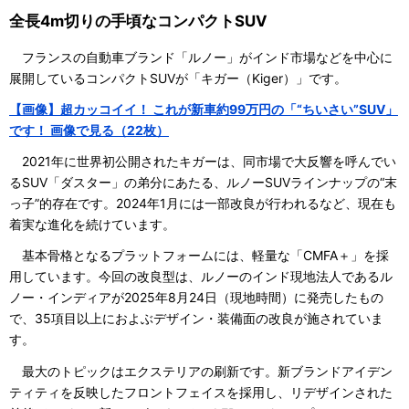
全長4m切りの手頃なコンパクトSUV
フランスの自動車ブランド「ルノー」がインド市場などを中心に
展開しているコンパクトSUVが「キガー（Kiger）」です。
【画像】超カッコイイ！ これが新車約99万円の「“ちいさい”SUV」
です！ 画像で見る（22枚）
2021年に世界初公開されたキガーは、同市場で大反響を呼んでい
るSUV「ダスター」の弟分にあたる、ルノーSUVラインナップの“末
っ子”的存在です。2024年1月には一部改良が行われるなど、現在も
着実な進化を続けています。
基本骨格となるプラットフォームには、軽量な「CMFA＋」を採
用しています。今回の改良型は、ルノーのインド現地法人であるル
ノー・インディアが2025年8月24日（現地時間）に発売したもの
で、35項目以上におよぶデザイン・装備面の改良が施されていま
す。
最大のトピックはエクステリアの刷新です。新ブランドアイデン
ティティを反映したフロントフェイスを採用し、リデザインされた