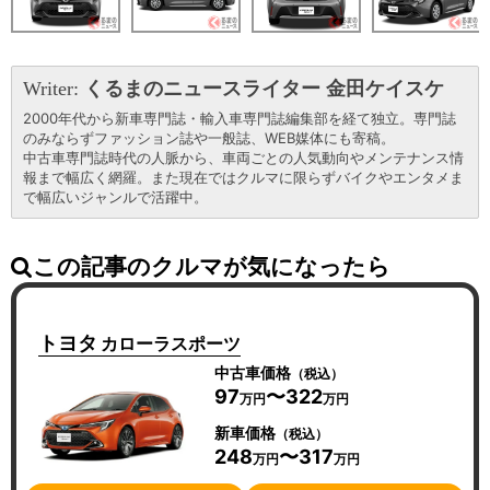
Writer:
くるまのニュースライター 金田ケイスケ
2000年代から新車専門誌・輸入車専門誌編集部を経て独立。専門誌
のみならずファッション誌や一般誌、WEB媒体にも寄稿。
中古車専門誌時代の人脈から、車両ごとの人気動向やメンテナンス情
報まで幅広く網羅。また現在ではクルマに限らずバイクやエンタメま
で幅広いジャンルで活躍中。
この記事のクルマが気になったら
トヨタ
カローラスポーツ
中古車価格
（税込）
97
〜322
万円
万円
新車価格
（税込）
248
〜317
万円
万円