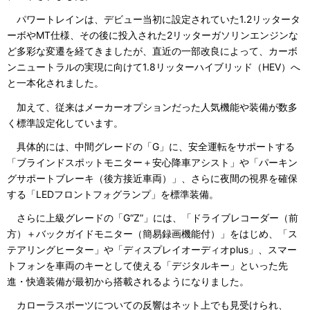
パワートレインは、デビュー当初に設定されていた1.2リッタータ
ーボやMT仕様、その後に投入された2リッターガソリンエンジンな
ど多彩な変遷を経てきましたが、直近の一部改良によって、カーボ
ンニュートラルの実現に向けて1.8リッターハイブリッド（HEV）へ
と一本化されました。
加えて、従来はメーカーオプションだった人気機能や装備が数多
く標準設定化しています。
具体的には、中間グレードの「G」に、安全運転をサポートする
「ブラインドスポットモニター＋安心降車アシスト」や「パーキン
グサポートブレーキ（後方接近車両）」、さらに夜間の視界を確保
する「LEDフロントフォグランプ」を標準装備。
さらに上級グレードの「G“Z”」には、「ドライブレコーダー（前
方）＋バックガイドモニター（簡易録画機能付）」をはじめ、「ス
テアリングヒーター」や「ディスプレイオーディオplus」、スマー
トフォンを車両のキーとして使える「デジタルキー」といった先
進・快適装備が最初から搭載されるようになりました。
カローラスポーツについての反響はネット上でも見受けられ、