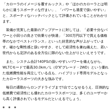
「カローラのイメージを覆すルックス」や「ほかのカローラとは明
らかに違うスポーティな佇まい」、「パワーも適度で扱いやすい」
と、スポーティなハッチバックとして評価されていることがわかり
ます。
装備が充実した最新のアップデートに対しては、「必要十分なパ
ワーと小回りの良さで街乗りが快適」「300万円以下で買える価格
帯のなかでベストバランス」といった好意的な声が上がっていま
す。確かな剛性感と扱いやすさ、そして経済性を兼ね備えた、若い
世代からも定評のある全方位に隙のない仕上がりといえそうです。
また、システム合計140PSの扱いやすいパワーを備えながら、
WLTCモードで最高30.0km／L（G“X”グレード・2WD）という優れ
た低燃費性能を両立している点も、ハイブリッド専用モデルとなっ
たカローラスポーツの大きな強みです。
毎日の通勤からロングドライブまで1台でこなせるうえ、圧倒的な
低燃費で経済性にも優れたカローラスポーツは、多くのユーザーか
ら高く評価されているモデルだといえるでしょう。
※ ※ ※