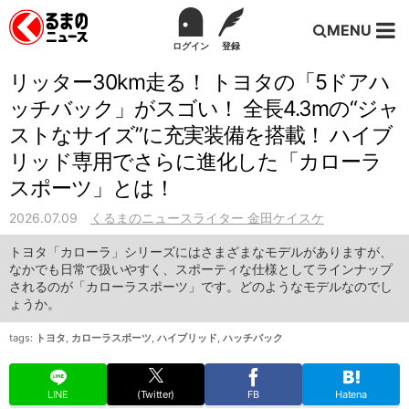
MENU
ログイン
登録
リッター30km走る！ トヨタの「5ドアハ
ッチバック」がスゴい！ 全長4.3mの“ジャ
ストなサイズ”に充実装備を搭載！ ハイブ
リッド専用でさらに進化した「カローラ
スポーツ」とは！
2026.07.09
くるまのニュースライター 金田ケイスケ
トヨタ「カローラ」シリーズにはさまざまなモデルがありますが、
なかでも日常で扱いやすく、スポーティな仕様としてラインナップ
されるのが「カローラスポーツ」です。どのようなモデルなのでし
ょうか。
tags:
トヨタ
,
カローラスポーツ
,
ハイブリッド
,
ハッチバック
LINE
(Twitter)
FB
Hatena