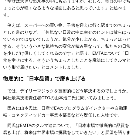
「幸せは大きな出来事の中にもありますが、むしろ、毎日の中でち
ょっと心が軽くなるような場面にあると思っています」と述べま
す。
例えば、スーパーへの買い物、子供を迎えに行く駅までのちょっ
とした道のりなど、「何気ない日常の中に幸せのヒントは散らばっ
ているのではないでしょうか。気分が少し上がる、ちょっとほっと
する。そういう小さな気持ちの変化が積み重なって、私たちの日常
を少しだけ優しくしてくれるのです」と語り、EMTAについて「日
常を幸せにする。そういうちょっとしたことを魔法にしてクルマと
いう形で届けたい」とコメントしました。
徹底的に「日本品質」で磨き上げる
では、デイリーマジックを技術的にどう解決するのでしょうか。
同社最高技術責任者CTOの山本浩二氏に聞いてみましょう。
因みに山本氏は、日産でEVのプログラムダイレクターや自動運
転・コネクティッドカー事業本部長などを歴任した人物です。
同氏はEMTAのクルマ達について、「日本市場で徹底的に品質を
磨き上げ、将来は世界市場に挑戦をしていきたい」と展望を語りま