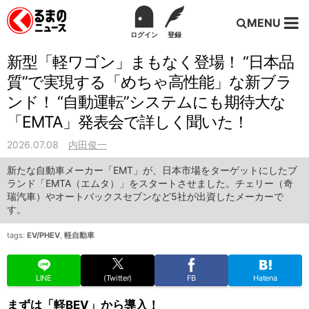
MENU
ログイン
登録
新型「軽ワゴン」まもなく登場！ “日本品
質”で実現する「めちゃ高性能」な新ブラ
ンド！ “自動運転”システムにも期待大な
「EMTA」発表会で詳しく聞いた！
2026.07.08
内田俊一
新たな自動車メーカー「EMT」が、日本市場をターゲットにしたブ
ランド「EMTA（エムタ）」をスタートさせました。チェリー（奇
瑞汽車）やオートバックスセブンなど5社が出資したメーカーで
す。
tags:
EV/PHEV
,
軽自動車
LINE
(Twitter)
FB
Hatena
まずは「軽BEV」から導入！