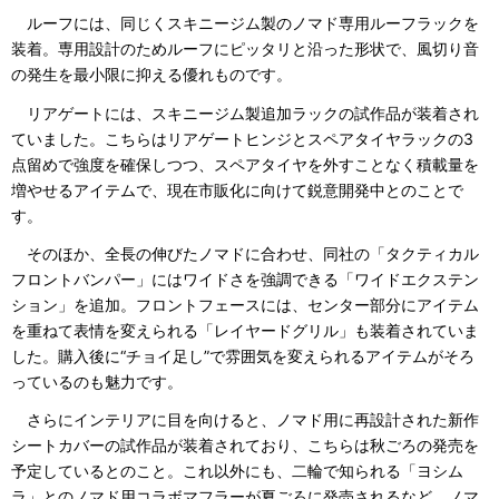
ルーフには、同じくスキニージム製のノマド専用ルーフラックを
装着。専用設計のためルーフにピッタリと沿った形状で、風切り音
の発生を最小限に抑える優れものです。
リアゲートには、スキニージム製追加ラックの試作品が装着され
ていました。こちらはリアゲートヒンジとスペアタイヤラックの3
点留めで強度を確保しつつ、スペアタイヤを外すことなく積載量を
増やせるアイテムで、現在市販化に向けて鋭意開発中とのことで
す。
そのほか、全長の伸びたノマドに合わせ、同社の「タクティカル
フロントバンパー」にはワイドさを強調できる「ワイドエクステン
ション」を追加。フロントフェースには、センター部分にアイテム
を重ねて表情を変えられる「レイヤードグリル」も装着されていま
した。購入後に“チョイ足し”で雰囲気を変えられるアイテムがそろ
っているのも魅力です。
さらにインテリアに目を向けると、ノマド用に再設計された新作
シートカバーの試作品が装着されており、こちらは秋ごろの発売を
予定しているとのこと。これ以外にも、二輪で知られる「ヨシム
ラ」とのノマド用コラボマフラーが夏ごろに発売されるなど、ノマ