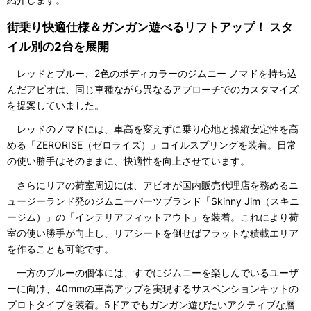
街乗り快適仕様＆ガンガン遊べるリフトアップ！ スタ
イル別の2台を展開
レッドとブルー、2色のボディカラーのジムニー ノマドを持ち込
んだアピオは、同じ車種ながら異なるアプローチでのカスタマイズ
を提案していました。
レッドのノマドには、車高を変えずに乗り心地と操縦安定性を高
める「ZERORISE（ゼロライズ）」コイルスプリングを装着。日常
の使い勝手はそのままに、快適性を向上させています。
さらにリアの荷室周辺には、アピオが国内販売代理店を務めるニ
ュージーランド発のジムニーパーツブランド「Skinny Jim（スキニ
ージム）」の「インテリアフィットアウト」を装着。これにより荷
室の使い勝手が向上し、リアシートを倒せばフラットな積載エリア
を作ることも可能です。
一方のブルーの個体には、すでにジムニーを楽しんでいるユーザ
ーに向け、40mmの車高アップを実現するサスペンションキットの
プロトタイプを装着。5ドアでもガンガン遊びたいアクティブな層