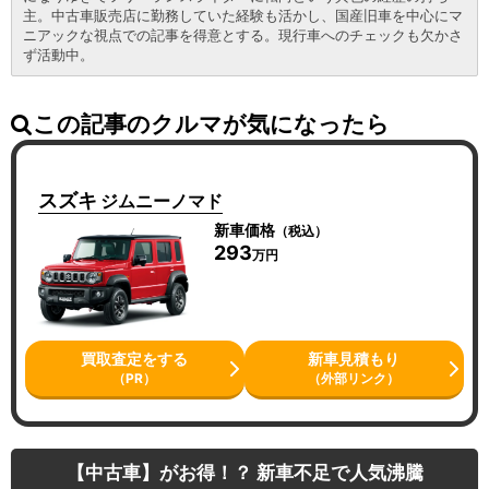
主。中古車販売店に勤務していた経験も活かし、国産旧車を中心にマ
ニアックな視点での記事を得意とする。現行車へのチェックも欠かさ
ず活動中。
この記事のクルマが気になったら
スズキ
ジムニーノマド
新車価格
（税込）
293
万円
買取査定をする
新車見積もり
（PR）
（外部リンク）
【中古車】がお得！？ 新車不足で人気沸騰