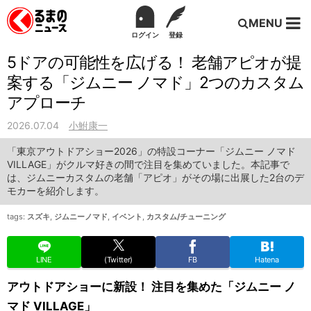
MENU
ログイン
登録
5ドアの可能性を広げる！ 老舗アピオが提
案する「ジムニー ノマド」2つのカスタム
アプローチ
2026.07.04
小鮒康一
「東京アウトドアショー2026」の特設コーナー「ジムニー ノマド
VILLAGE」がクルマ好きの間で注目を集めていました。本記事で
は、ジムニーカスタムの老舗「アピオ」がその場に出展した2台のデ
モカーを紹介します。
tags:
スズキ
,
ジムニーノマド
,
イベント
,
カスタム/チューニング
LINE
(Twitter)
FB
Hatena
アウトドアショーに新設！ 注目を集めた「ジムニー ノ
マド VILLAGE」