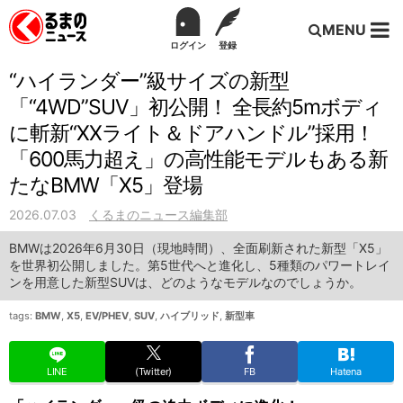
MENU
ログイン
登録
“ハイランダー”級サイズの新型
「“4WD”SUV」初公開！ 全長約5mボディ
に斬新“XXライト＆ドアハンドル”採用！
「600馬力超え」の高性能モデルもある新
たなBMW「X5」登場
2026.07.03
くるまのニュース編集部
BMWは2026年6月30日（現地時間）、全面刷新された新型「X5」
を世界初公開しました。第5世代へと進化し、5種類のパワートレイ
ンを用意した新型SUVは、どのようなモデルなのでしょうか。
tags:
BMW
,
X5
,
EV/PHEV
,
SUV
,
ハイブリッド
,
新型車
LINE
(Twitter)
FB
Hatena