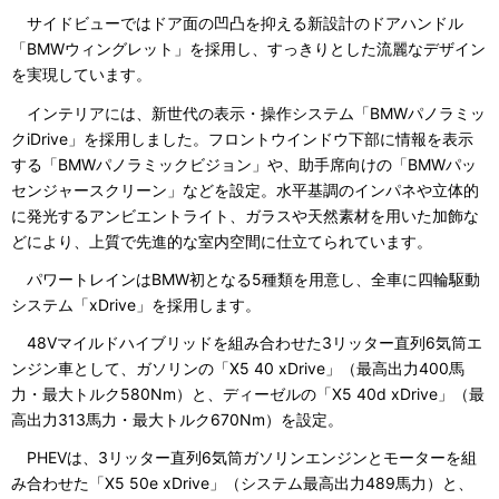
サイドビューではドア面の凹凸を抑える新設計のドアハンドル
「BMWウィングレット」を採用し、すっきりとした流麗なデザイン
を実現しています。
インテリアには、新世代の表示・操作システム「BMWパノラミッ
クiDrive」を採用しました。フロントウインドウ下部に情報を表示
する「BMWパノラミックビジョン」や、助手席向けの「BMWパッ
センジャースクリーン」などを設定。水平基調のインパネや立体的
に発光するアンビエントライト、ガラスや天然素材を用いた加飾な
どにより、上質で先進的な室内空間に仕立てられています。
パワートレインはBMW初となる5種類を用意し、全車に四輪駆動
システム「xDrive」を採用します。
48Vマイルドハイブリッドを組み合わせた3リッター直列6気筒エ
ンジン車として、ガソリンの「X5 40 xDrive」（最高出力400馬
力・最大トルク580Nm）と、ディーゼルの「X5 40d xDrive」（最
高出力313馬力・最大トルク670Nm）を設定。
PHEVは、3リッター直列6気筒ガソリンエンジンとモーターを組
み合わせた「X5 50e xDrive」（システム最高出力489馬力）と、