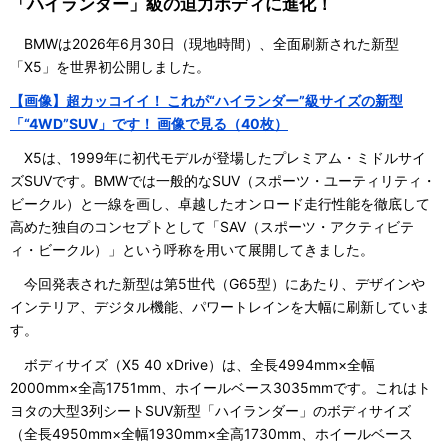
「ハイランダー」級の迫力ボディに進化！
BMWは2026年6月30日（現地時間）、全面刷新された新型
「X5」を世界初公開しました。
【画像】超カッコイイ！ これが“ハイランダー”級サイズの新型
「“4WD”SUV」です！ 画像で見る（40枚）
X5は、1999年に初代モデルが登場したプレミアム・ミドルサイ
ズSUVです。BMWでは一般的なSUV（スポーツ・ユーティリティ・
ビークル）と一線を画し、卓越したオンロード走行性能を徹底して
高めた独自のコンセプトとして「SAV（スポーツ・アクティビテ
ィ・ビークル）」という呼称を用いて展開してきました。
今回発表された新型は第5世代（G65型）にあたり、デザインや
インテリア、デジタル機能、パワートレインを大幅に刷新していま
す。
ボディサイズ（X5 40 xDrive）は、全長4994mm×全幅
2000mm×全高1751mm、ホイールベース3035mmです。これはト
ヨタの大型3列シートSUV新型「ハイランダー」のボディサイズ
（全長4950mm×全幅1930mm×全高1730mm、ホイールベース