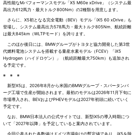
高性能なMパフォーマンスモデル「X5 M60e xDrive」（システム最
高出力612馬力・最大トルク800Nm）の2種類を用意します。
さらに、X5初となる完全電動（BEV）モデル「iX5 60 xDrive」も
登場し、システム最高出力578馬力・最大トルク805Nm、航続距離
は最大845km（WLTPモード）を誇ります。
このほか後日には、BMWグループがトヨタと協力開発した第3世
代燃料電池システムを搭載する量産水素モデル（FCEV）「iX5
Hydrogen（ハイドロゲン）」（航続距離最大750km）も追加され
る予定です。
※ ※ ※
新型X5は、2026年8月から米国のBMWグループ・スパータンバ
ーグ工場で生産が開始されます。最初のモデルは2026年11月下旬に
市場導入され、BEVおよびPHEVモデルは2027年初頭に続いていく
予定です。
なお、BMW日本法人の公式サイトでは、新型iX5の導入時期につ
いて「2027年以降」を予定していると案内されています。
今回公表された各数値はドイツ市場向けの暫定値であり、iX5を除