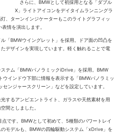
さらに、BMWとして初採用となる「ダブル
X」ライトアイコンをデイタイムランニングラ
幅灯、ターンインジケーターもこのライトグラフィッ
い表情を演出します。
ル「BMWウイングレット」を採用。ドア面の凹凸を
したデザインを実現しています。軽く触れることで電
ム「BMWパノラミックiDrive」を採用。BMW
に、フロントウインドウ下部に情報を表示する「BMWパノラミッ
ッセンジャースクリーン」などを設定しています。
光するアンビエントライト、ガラスや天然素材を用
内空間としました。
点です。BMWとして初めて、5種類のパワートレイ
モデルも、BMWの四輪駆動システム「xDrive」を