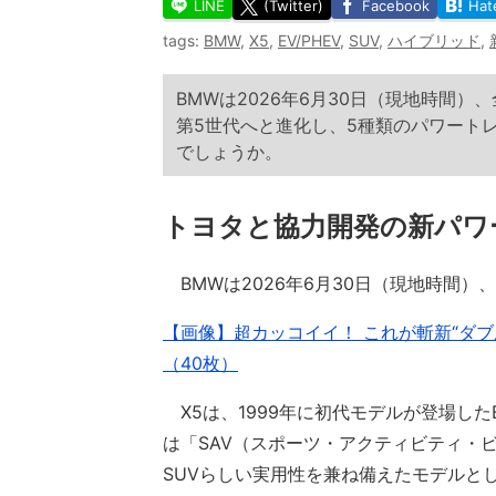
LINE
(Twitter)
Facebook
Hat
tags:
BMW
,
X5
,
EV/PHEV
,
SUV
,
ハイブリッド
,
BMWは2026年6月30日（現地時間
第5世代へと進化し、5種類のパワート
でしょうか。
トヨタと協力開発の新パワ
BMWは2026年6月30日（現地時間）
【画像】超カッコイイ！ これが斬新“ダブル
（40枚）
X5は、1999年に初代モデルが登場した
は「SAV（スポーツ・アクティビティ・
SUVらしい実用性を兼ね備えたモデルと