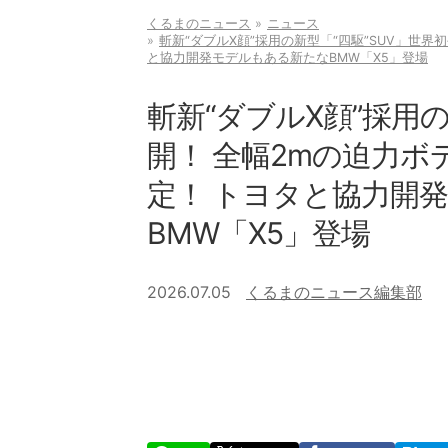
くるまのニュース
ニュース
斬新“ダブルX顔”採用の新型「“四駆”SUV」世
と協力開発モデルもある新たなBMW「X5」登場
斬新“ダブルX顔”採用の
開！ 全幅2mの迫力ボ
定！ トヨタと協力開
BMW「X5」登場
2026.07.05
くるまのニュース編集部