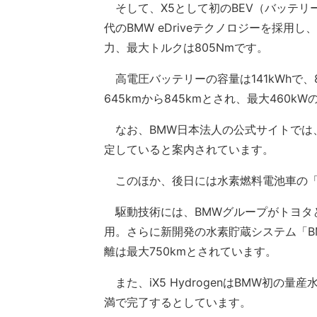
そして、X5として初のBEV（バッテリーEV
代のBMW eDriveテクノロジーを採用
力、最大トルクは805Nmです。
高電圧バッテリーの容量は141kWhで、
645kmから845kmとされ、最大460
なお、BMW日本法人の公式サイトでは、B
定していると案内されています。
このほか、後日には水素燃料電池車の「iX5
駆動技術には、BMWグループがトヨタ
用。さらに新開発の水素貯蔵システム「BMW H
離は最大750kmとされています。
また、iX5 HydrogenはBMW初の
満で完了するとしています。