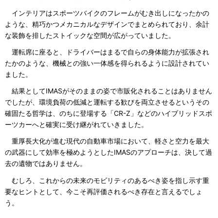
インテリアはスポーツバイクのフレームがむき出しになったかの
ような、精巧かつメカニカルなデザインでまとめられており、余計
な装飾を排したストイックな空間が広がっていました。
運転席に座ると、ドライバーはまるで自らの身体能力が拡張され
たかのような、機械との強い一体感を得られるように設計されてい
ました。
結果としてIMASがそのままの姿で市販化されることはありません
でしたが、環境負荷の低減と運転する歓びを両立させるというその
確固たる哲学は、のちに登場する「CR-Z」などのハイブリッドスポ
ーツカーへと確実に受け継がれていきました。
重厚長大化が進む現代の自動車市場において、軽さと空力を最大
の武器にして効率を極めようとしたIMASのアプローチは、決して過
去の遺物ではありません。
むしろ、これからの未来のモビリティのあるべき姿を指し示す重
要なヒントとして、今こそ再評価されるべき存在と言えるでしょ
う。