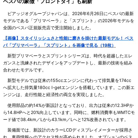
ベスパの象徴「フロントタイ」も刷新
ピアッジオグループジャパンは、2026年6月26日にベスパの最新
モデルである「プリマベーラ」と「スプリント」の2026年モデルを
全国のベスパ正規販売店で受注開始しました。
【画像】スタイリッシュさと性能に磨きを掛けた最新モデル！ ベス
パ「プリマベーラ」「スプリント」を画像で見る（19枚）
新型プリマベーラとスプリントシリーズは、時代を超越したエレ
ガンスと洗練されたデザインをアップデートし、最新の技術を組み
合わせたモデルです。
新型モデルでは従来の155ccエンジンに代わって排気量を174cc
へ拡大した排気量180cc I-getエンジンを搭載しています。この新エ
ンジンは、走行性能と経済性の両立を実現しました。
使用部品の約14%が新設計となっており、出力は従来の12.3HPか
ら14.8HPへと20%向上しています。同時に、燃料消費率もWMTCモ
ード値で38.4km／Lから43.1km／Lへと12%改善されています。
装備面では、新設計のカラーLCDディスプレイメーターが採用さ
れ、車両情報へのアクセス性が高められました。オプションのベス