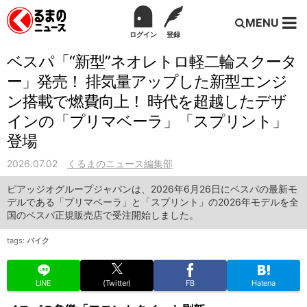
MENU
ログイン
登録
ベスパ「“新型”ネオレトロ軽二輪スクータ
ー」発売！ 排気量アップした新型エンジ
ン搭載で燃費向上！ 時代を超越したデザ
インの「プリマベーラ」「スプリント」
登場
2026.07.02
くるまのニュース編集部
ピアッジオグループジャパンは、2026年6月26日にベスパの最新モ
デルである「プリマベーラ」と「スプリント」の2026年モデルを全
国のベスパ正規販売店で受注開始しました。
tags:
バイク
LINE
(Twitter)
FB
Hatena