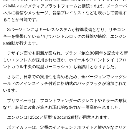
パ MIAマルチメディアプラットフォームと接続すれば、メーターパ
ネルに着信やメッセージ、音楽プレイリストなどを表示して管理す
ることが可能です。
Sバージョンにはキーレスシステムが標準装備となり、リモコン
キーを携帯しているだけでハンドルロックの解除や施錠、エンジン
の始動が行えます。
デザイン面でも刷新が図られ、ブランド創立80周年を記念する新
しいエンブレムが採用されたほか、ホイールやフロントタイ（フロ
ントカウル中央の縦型ガーニッシュ）も新設計となりました。
さらに、日常での実用性を高めるため、全バージョンでレッグシ
ールドのメインスイッチ付近に格納式のバッグフックが追加されて
います。
プリマベーラは、フロントフェンダーのクレストやミラーの形状
など、細部に改良が施され現代的な魅力が一層高められました。
エンジンは125ccと新型180ccの2種類が用意されます。
ボディカラーは、定番のイノチェンテホワイトと鮮やかなクリオ