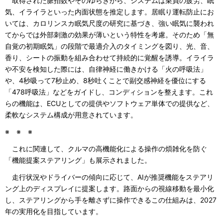
取得された脈拍数やそのゆらぎから、システムは乗員の疲労、眠
気、イライラといった内面状態を推定します。居眠り運転防止にお
いては、カロリンスカ眠気尺度の研究に基づき、強い眠気に襲われ
てからでは外部刺激の効果が薄いという特性を考慮。そのため「無
自覚の初期眠気」の段階で最適介入のタイミングを図り、光、音、
香り、シートの振動を組み合わせて持続的に覚醒を誘導。イライラ
や不安を検知した際には、自律神経に働きかける「火の呼吸法」
や、4秒吸って7秒止め、8秒吐くことで副交感神経を優位にする
「478呼吸法」などをガイドし、コンディションを整えます。これ
らの機能は、ECUとしての提供やソフトウェア単体での提供など、
柔軟なシステム構成が用意されています。
※ ※ ※
これに関連して、クルマの高機能化による操作の煩雑化を防ぐ
「機能提案ステアリング」も展示されました。
走行状況やドライバーの傾向に応じて、AIが推奨機能をステアリ
ング上のディスプレイに提案します。路面からの視線移動を最小化
し、ステアリングから手を離さずに操作できるこの仕組みは、2027
年の実用化を目指しています。