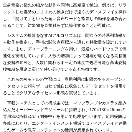
全身骨格と指先の細かな動作を同時に高精度で検知。例えば、リラ
ックスした姿勢のまま手元の動きだけで遠くのディスプレイを操作
し、「開けて」といった短い音声ワードと指差しの動作を組み合わ
せることで、対象物を直接触らずに操作することが可能に。
システムの根幹をなすAIアルゴリズムは、関節点の時系列情報か
ら動作を推定し、手指の関節点座標から適した特徴量を設計してい
ます。また、ディープラーニングを用い、最適なハードウェアで高
速化を実現しています。人数の増加によって処理が遅くなる高精度
な姿勢検知AIと、人数に関わらず一定の速度で処理可能な高速姿勢
検知AIを用途に応じて使い分けている点も特徴です。
これらのAIモデルの学習には、商用利用に制限のあるオープンデ
ータセットに頼らず、自社で独自に収集したデータセットを活用す
ることでクリアなライセンス形態を実現しています。
車載システムとしての構成案では、マップランプやカメラを組み
込んだオーバーヘッドモジュールに搭載され、170×130×25mmの
専用SoC搭載ECU（開発中）を用いて処理を行います。応用範囲は
多岐にわたり、エンターテインメント領域ではディスプレイと連動
したゲームや教育コンテンツへの活用が想定されています。