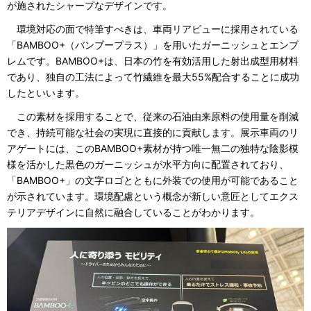
が施されたシャープなデザインです。
環境対応の面で特筆すべきは、車両リアビューに採用されている
「BAMBOO+（バンブープラス）」を用いたガーニッシュとエンブ
レムです。BAMBOO+は、日本の竹を有効活用した射出成型用材料
であり、独自の工法によって竹繊維を最大55%配合することに成功
したといいます。
この素材を採用することで、従来の石油由来原料の使用量を削減
でき、持続可能な社会の実現に直接的に貢献します。展示車両のリ
アゲートには、このBAMBOO+素材が持つ唯一無二の独特な陰影模
様を活かした黒色のガーニッシュが水平方向に配置されており、
「BAMBOO+」の文字ロゴとともに外装での使用が可能であること
が示されています。環境配慮という概念が新しい意匠としてエクス
テリアデザインに自然に融合していることがわかります。