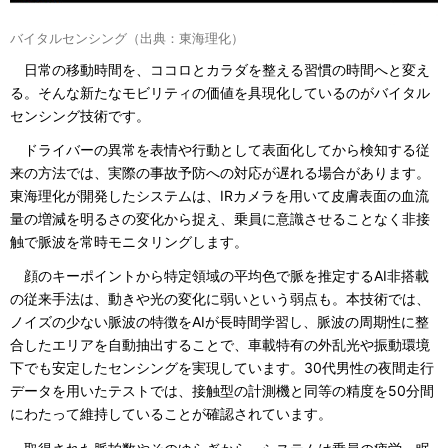
バイタルセンシング（出典：東海理化）
日常の移動時間を、ココロとカラダを整える習慣の時間へと変え
る。そんな新たなモビリティの価値を具現化しているのがバイタル
センシング技術です。
ドライバーの異常を表情や行動として表面化してから検知する従
来の方法では、実際の事故予防への対応が遅れる場合があります。
東海理化が開発したシステムは、IRカメラを用いて皮膚表面の血流
量の増減を明るさの変化から捉え、乗員に意識させることなく非接
触で脈波を常時モニタリングします。
顔のキーポイントから特定領域の平均色で脈を推定するAI非搭載
の従来手法は、動きや光の変化に弱いという弱点も。本技術では、
ノイズの少ない脈波の特徴をAIが長時間学習し、脈波の周期性に整
合したエリアを自動抽出することで、車載特有の外乱光や振動環境
下でも安定したセンシングを実現しています。30代男性の夜間走行
データを用いたテストでは、接触型の計測機と同等の精度を50分間
にわたって維持していることが確認されています。