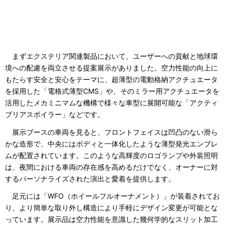
まずエクステリア関連製品において、ユーザーへの貢献と地球環
境への配慮を両立させる提案展示がありました。空力性能の向上に
もたらす安全と安心をテーマに、超薄型の電動格納アクチュエータ
を採用した「電格式薄型CMS」や、そのミラー用アクチュエータを
活用したメカミニマムな機構で様々な車型に展開可能な「アクティ
ブリアスポイラー」などです。
展示ブースの車両を見ると、フロントフェイスは凹凸のない滑ら
かな造形で、中央にはボディと一体化したような薄型発光エンブレ
ムが配置されています。このような高輝度のロゴランプや外装照明
は、夜間における車両の存在感を高めるだけでなく、オーナーに対
するパーソナライズされた演出と愛着を提供します。
足元には「WFO（ホイールフルオーナメント）」が装着されてお
り、より簡単な取り外し構造により手軽にデザイン変更が可能とな
っています。展示品は空力性能を意識した幾何学的なスリット加工