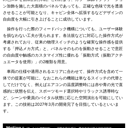
ン加飾を施した大面積のパネルであっても、正確な色味で光を透過
させることが可能となり、キャビン全体へ拡張するなどデザインの
自由度を大幅に引き上げることに成功しています。
操作を行った際のフィードバック機構についても、ユーザー体験
を損なわない工夫が見られます。各法規などに対応した操作方式が
考慮されており、従来の物理スイッチのような確実な操作感を提供
する「押込メカ方式」と、パネルそのものを振動させることで意匠
の自由度や触感のカスタマイズ性に優れる「振動方式（振動アクチ
ュエータを使用）」の2種類を用意。
車両の仕様や適用されるエリアに合わせて、操作方式を含めて一
体での提案が可能に。なおこれらの機能は単なるスイッチの代替と
してだけでなく、例えばエアコンの温度調整時には赤や青の光で直
感的に状態を伝え、スポーツモード選択時やリラックス誘導時な
ど、シーンや乗員のバイタル状態に応じた空間演出を可能にしてい
ます。この技術は2027年3月の開発完了を目指しているといいま
す。