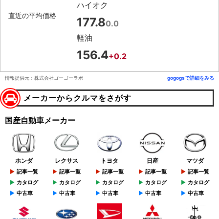
ハイオク
直近の平均価格
177.8
0.0
軽油
156.4
+0.2
情報提供元：株式会社ゴーゴーラボ
gogogsで詳細をみる
メーカーからクルマをさがす
国産自動車メーカー
ホンダ
レクサス
トヨタ
日産
マツダ
記事一覧
記事一覧
記事一覧
記事一覧
記事一覧
カタログ
カタログ
カタログ
カタログ
カタログ
中古車
中古車
中古車
中古車
中古車