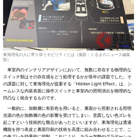
東海理化の人に寄り添うモビリティとは（撮影：くるまのニュース編集
部）
車室内のインテリアデザインにおいて、無数に存在する物理的な
スイッチ類はその存在感をどう処理するかが長年の課題でした。そ
の課題に対して東海理化が提案する「Hidden Light Effect」は、シ
ームレスな内装表面に操作スイッチと車室内の照明演出を物理的な
凹凸なく統合するものです。
一般的に、加飾層に有彩色を用いると、裏面から照射される照明
光源の色が加飾層の色の影響を受けてしまい、意図しない色ズレを
起こすという技術的な難点があったといいますが、東海理化は透過
機能を持つ表皮と裏面印刷の技術を高度に組み合わせることで、こ
の色ズレを効果的に抑制。これにより、カラー加飾やグラデーショ