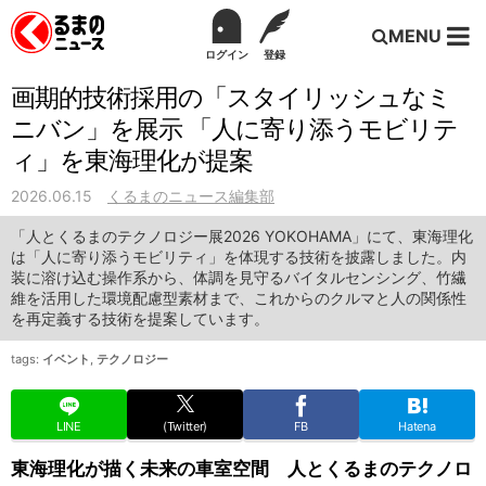
MENU
ログイン
登録
画期的技術採用の「スタイリッシュなミ
ニバン」を展示 「人に寄り添うモビリテ
ィ」を東海理化が提案
2026.06.15
くるまのニュース編集部
「人とくるまのテクノロジー展2026 YOKOHAMA」にて、東海理化
は「人に寄り添うモビリティ」を体現する技術を披露しました。内
装に溶け込む操作系から、体調を見守るバイタルセンシング、竹繊
維を活用した環境配慮型素材まで、これからのクルマと人の関係性
を再定義する技術を提案しています。
tags:
イベント
,
テクノロジー
LINE
(Twitter)
FB
Hatena
東海理化が描く未来の車室空間 人とくるまのテクノロ