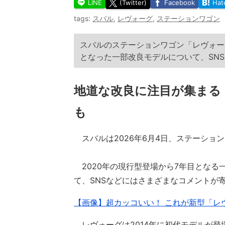
LINE
(Twitter)
Facebook
Hat
tags:
スバル
,
レヴォーグ
,
ステーションワゴン
スバルのステーションワゴン「レヴォー
となった一部改良モデルについて、SN
地道な改良に注目が集まる 
も
スバルは2026年6月4日、ステーショ
2020年の現行型登場から7年目となる
て、SNSなどにはさまざまなコメントが
【画像】超カッコいい！ これが新型「レヴ
レヴォーグは2014年に初代モデルが登