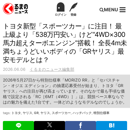
MENU
ログイン
登録
トヨタ新型「スポーツカー」に注目！ 最
上級より「538万円安い」けど“4WD×300
馬力超えターボエンジン”搭載！ 全長4m未
満ちょうどいいボディの「GRヤリス」最
安モデルとは？
2026.06.06
くるまのニュース編集部
2026年5月27日から特別仕様車「MORIZO RR」と「セバスチャ
ン・オジエ エディション」の抽選応募受付が始まり、トヨタ「GR
ヤリス」への注目が再び高まっています。そのなかで最も手頃な価
格で設定される「RC［6MT（4WD）］」は、競技ベース車ならで
はの魅力を備えた1台です。一体どのようなモデルなのでしょうか。
tags:
トヨタ
,
ヤリス
,
GR
,
ヤリス
,
スポーツカー
,
ハッチバック
,
特別仕様車