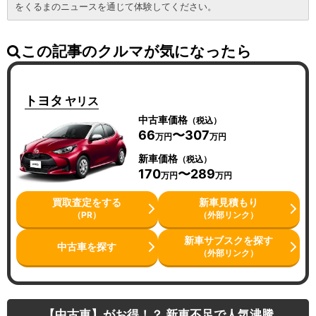
をくるまのニュースを通じて体験してください。
この記事のクルマが気になったら
トヨタ
ヤリス
中古車価格
（税込）
66
〜307
万円
万円
新車価格
（税込）
170
〜289
万円
万円
買取査定をする
新車見積もり
（PR）
（外部リンク）
新車サブスクを探す
中古車を探す
（外部リンク）
【中古車】がお得！？ 新車不足で人気沸騰