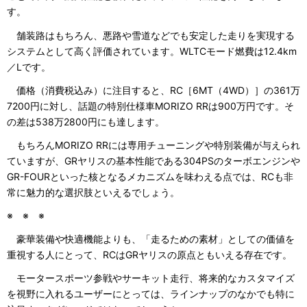
す。
舗装路はもちろん、悪路や雪道などでも安定した走りを実現する
システムとして高く評価されています。WLTCモード燃費は12.4km
／Lです。
価格（消費税込み）に注目すると、RC［6MT（4WD）］の361万
7200円に対し、話題の特別仕様車MORIZO RRは900万円です。そ
の差は538万2800円にも達します。
もちろんMORIZO RRには専用チューニングや特別装備が与えられ
ていますが、GRヤリスの基本性能である304PSのターボエンジンや
GR-FOURといった核となるメカニズムを味わえる点では、RCも非
常に魅力的な選択肢といえるでしょう。
※ ※ ※
豪華装備や快適機能よりも、「走るための素材」としての価値を
重視する人にとって、RCはGRヤリスの原点ともいえる存在です。
モータースポーツ参戦やサーキット走行、将来的なカスタマイズ
を視野に入れるユーザーにとっては、ラインナップのなかでも特に