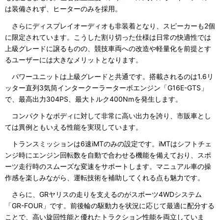
は装備されず、ヒーターのみを採用。
さらにディスプレイオーディオも非装着となり、スピーカーも2個
に限定されています。こうした割り切った仕様は日常の快適性では
上級グレードに譲るものの、競技車両への改造や軽量化を前提とす
るユーザーには大きなメリットとなります。
パワーユニットは上級グレードと共通です。搭載されるのは1.6リ
ッター直列3気筒インタークーラーターボエンジン「G16E-GTS」
で、最高出力304PS、最大トルク400Nmを発生します。
コンパクトなボディに対して非常に高い出力を誇り、市販車とし
ては異例ともいえる性能を実現しています。
トランスミッションは6速iMTのみの設定です。iMTはシフトチェ
ンジ時にエンジン回転数を自動で合わせる機能を備えており、スポ
ーツ走行時のスムーズな変速をサポートします。マニュアル車の操
作感を楽しみながら、運転技術を補助してくれる点も魅力です。
さらに、GRヤリスの走りを支えるのがスポーツ4WDシステム
「GR-FOUR」です。前後輪の駆動力を状況に応じて最適に配分する
ことで、高い旋回性能と優れたトラクション性能を両立していま