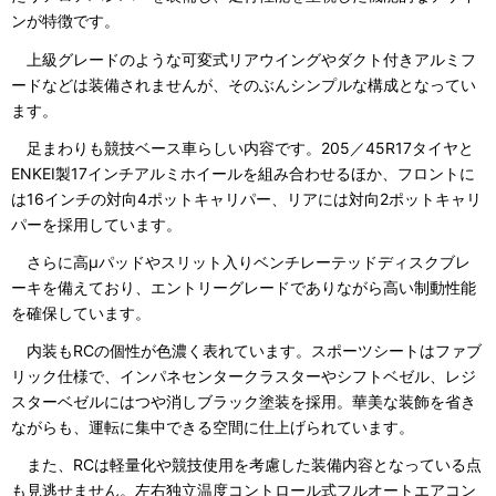
ンが特徴です。
上級グレードのような可変式リアウイングやダクト付きアルミフ
ードなどは装備されませんが、そのぶんシンプルな構成となってい
ます。
足まわりも競技ベース車らしい内容です。205／45R17タイヤと
ENKEI製17インチアルミホイールを組み合わせるほか、フロントに
は16インチの対向4ポットキャリパー、リアには対向2ポットキャリ
パーを採用しています。
さらに高μパッドやスリット入りベンチレーテッドディスクブレ
ーキを備えており、エントリーグレードでありながら高い制動性能
を確保しています。
内装もRCの個性が色濃く表れています。スポーツシートはファブ
リック仕様で、インパネセンタークラスターやシフトベゼル、レジ
スターベゼルにはつや消しブラック塗装を採用。華美な装飾を省き
ながらも、運転に集中できる空間に仕上げられています。
また、RCは軽量化や競技使用を考慮した装備内容となっている点
も見逃せません。左右独立温度コントロール式フルオートエアコン