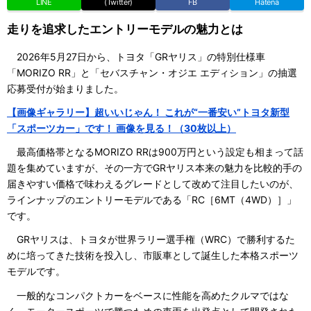
LINE
(Twitter)
FB
Hatena
走りを追求したエントリーモデルの魅力とは
2026年5月27日から、トヨタ「GRヤリス」の特別仕様車
「MORIZO RR」と「セバスチャン・オジエ エディション」の抽選
応募受付が始まりました。
【画像ギャラリー】超いいじゃん！ これが“一番安い”トヨタ新型
「スポーツカー」です！ 画像を見る！（30枚以上）
最高価格帯となるMORIZO RRは900万円という設定も相まって話
題を集めていますが、その一方でGRヤリス本来の魅力を比較的手の
届きやすい価格で味わえるグレードとして改めて注目したいのが、
ラインナップのエントリーモデルである「RC［6MT（4WD）］」
です。
GRヤリスは、トヨタが世界ラリー選手権（WRC）で勝利するた
めに培ってきた技術を投入し、市販車として誕生した本格スポーツ
モデルです。
一般的なコンパクトカーをベースに性能を高めたクルマではな