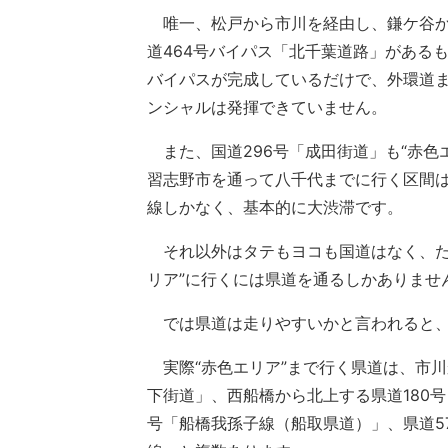
唯一、松戸から市川を経由し、鎌ケ谷か
道464号バイパス「北千葉道路」がある
バイパスが完成しているだけで、外環道
ンシャルは発揮できていません。
また、国道296号「成田街道」も“赤色エ
習志野市を通って八千代までに行く区間
線しかなく、基本的に大渋滞です。
それ以外はタテもヨコも国道はなく、ただ
リア”に行くには県道を通るしかありませ
では県道は走りやすいかと言われると、
実際“赤色エリア”まで行く県道は、市川
下街道」、西船橋から北上する県道180号
号「船橋我孫子線（船取県道）」、県道5