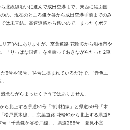
ら北総線沿いに進んで成田空港まで、東西に結ぶ国
ものの、現在のところ鎌ケ谷から成田空港手前までのみ
までは未直結。高速道路から遠いので、まったくポテ
リア”内にありますが、京葉道路 花輪ICから船橋市や
は、「りっぱな国道」を名乗っておきながらたった2車
6号や16号、14号に挟まれているだけで、“赤色エ
ん。
残念ながらまったくそうではありません。
から北上する県道51号「市川柏線」と県道59号「木
「松戸原木線」、京葉道路 花輪ICから北上する県道8
7号「千葉鎌ケ谷松戸線」、県道288号「夏見小室