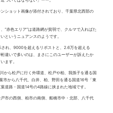
ら近づいてはならない」ーー。
ンショット画像が添付されており、千葉県北西部の
、”赤色エリア”は道路網が貧弱で、クルマで入ればた
ないというニュアンスのようです。
され、9000を超えるリポストと、2.6万を超える
が桁違いで多いのは、まさにこのユーザーが訴えたか
ています。
市川から松戸に行く外環道、松戸や柏、我孫子を通る国
葉市から八千代、白井、柏、野田を通る国道16号「東
葉道路・国道14号の4路線に挟まれた地域です。
戸市の西側、柏市の南側、船橋市中・北部、八千代