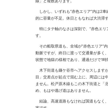
線」と複数あります。
しかし、いずれも“赤色エリア”内は2車
的に容量が不足。休日ともなれば大渋滞
特にタテ軸のなさは深刻で、“赤色エリ
す。
その船取県道も、全域が“赤色エリア”
動脈ですが、終日に渡って交通量が多く
状態で地獄の様相であり、通過だけで1時
木下街道も鎌ケ谷市へアクセスしますが
目」交差点が起点で混む上に、周辺には
ません。松戸原木線もこの木下街道と「
め、もはや逃げ道はありません。
結論、高速道路もなければ国道もなく、
実です。