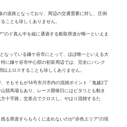
線の道路となっており、周辺の交通需要に対し、圧倒
することも珍しくありません。
ア”のド真ん中を縦に通過する船取県道が唯一といえま
内となっている鎌ケ谷市にとって、ほぼ唯一といえる大
、特に鎌ケ谷市中心部の初富周辺では、完全にパンク
間以上ロスすることも珍しくありません。
、そもそもが14号市川市内の混雑ポイント「鬼越2丁
中山競馬場もあり、レース開催日にはピタリとも動き
北方十字路」交差点でクロスし、やはり混雑するた
残る県道すらもろくに走れないのが“赤色エリア”の現