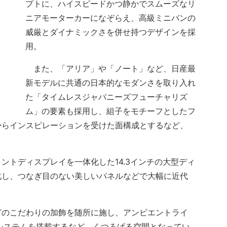
プトに、ハイスピードかつ静かでスムーズなリ
ニアモーターカーになぞらえ、高級ミニバンの
威厳とダイナミックさを併せ持つデザインを採
用。
また、「アリア」や「ノート」など、日産最
新モデルに共通の日本的なモダンさを取り入れ
た「タイムレスジャパニーズフューチャリズ
ム」の要素も採用し、組子をモチーフとしたフ
からインスピレーションを受けた面構成とするなど、
トディスプレイを一体化した14.3インチの大型ディ
化し、つなぎ目のない美しいパネルなどで大幅に近代
のこだわりの加飾を随所に施し、アンビエントライ
システムを搭載するなど、くつろげる空間となってい