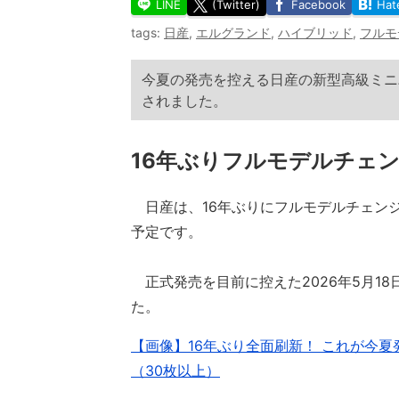
LINE
(Twitter)
Facebook
Hat
tags:
日産
,
エルグランド
,
ハイブリッド
,
フルモ
今夏の発売を控える日産の新型高級ミニ
されました。
16年ぶりフルモデルチェ
日産は、16年ぶりにフルモデルチェン
予定です。
正式発売を目前に控えた2026年5月1
た。
【画像】16年ぶり全面刷新！ これが今夏
（30枚以上）