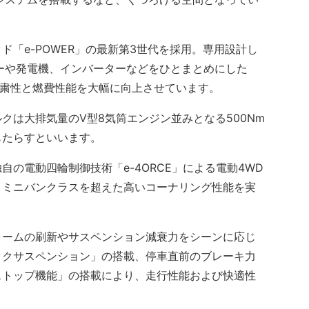
「e-POWER」の最新第3世代を採用。専用設計し
ターや発電機、インバーターなどをひとまとめにした
、静粛性と燃費性能を大幅に向上させています。
は大排気量のV型8気筒エンジン並みとなる500Nm
もたらすといいます。
の電動四輪制御技術「e-4ORCE」による電動4WD
、ミニバンクラスを超えた高いコーナリング性能を実
ームの刷新やサスペンション減衰力をシーンに応じ
ックサスペンション」の搭載、停車直前のブレーキ力
ストップ機能」の搭載により、走行性能および快適性