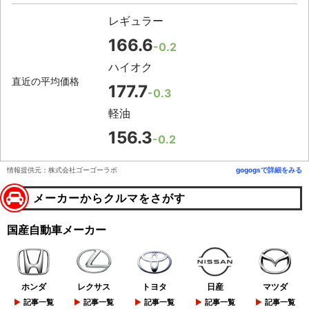
レギュラー
166.6
-0.2
ハイオク
直近の平均価格
177.7
-0.3
軽油
156.3
-0.2
情報提供元：株式会社ゴーゴーラボ
gogogsで詳細をみる
メーカーからクルマをさがす
国産自動車メーカー
ホンダ
レクサス
トヨタ
日産
マツダ
記事一覧
記事一覧
記事一覧
記事一覧
記事一覧