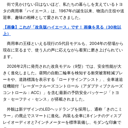
街で見かけない日はないほど、私たちの暮らしを支えているトヨ
タの商用車「ハイエース」は、1967年の誕生以来、物流の主役や送
迎車、趣味の相棒として愛されてきました。
【画像】これが「改良版ハイエース」です！ 画像を見る（30枚以
上）
商用車の王様といえる現行の5代目モデルも、2004年の登場から
現在に至るまで、使う人の声に応えながら着実に磨き上げられてい
ます。
2026年2月に発売された改良モデル（9型）では、安全性能が大
きく進化しました。昼間の自動二輪車を検知する衝突被害軽減ブレ
ーキや、道路標識を表示する「ロードサインアシスト」、全車速追
従機能付「レーダークルーズコントロール（アダプティブクルーズ
コントロール：ACC）」を含む最新の予防安全パッケージ「トヨ
タ・セーフティ・センス」が搭載されました。
外観は新デザインのLEDヘッドランプを採用し、通称「きのこミ
ラー」の廃止でスマートに進化。内装も全車に8インチのディスプ
レイオーディオと7インチメーターを標準装備し、モダンな印象で