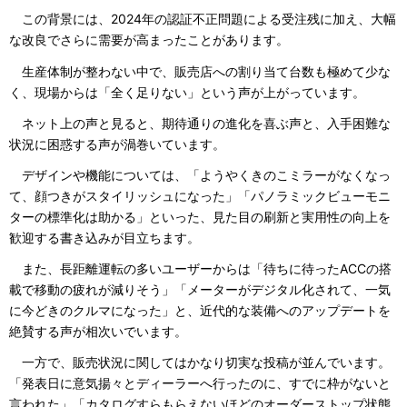
この背景には、2024年の認証不正問題による受注残に加え、大幅
な改良でさらに需要が高まったことがあります。
生産体制が整わない中で、販売店への割り当て台数も極めて少な
く、現場からは「全く足りない」という声が上がっています。
ネット上の声と見ると、期待通りの進化を喜ぶ声と、入手困難な
状況に困惑する声が渦巻いています。
デザインや機能については、「ようやくきのこミラーがなくなっ
て、顔つきがスタイリッシュになった」「パノラミックビューモニ
ターの標準化は助かる」といった、見た目の刷新と実用性の向上を
歓迎する書き込みが目立ちます。
また、長距離運転の多いユーザーからは「待ちに待ったACCの搭
載で移動の疲れが減りそう」「メーターがデジタル化されて、一気
に今どきのクルマになった」と、近代的な装備へのアップデートを
絶賛する声が相次いでいます。
一方で、販売状況に関してはかなり切実な投稿が並んでいます。
「発表日に意気揚々とディーラーへ行ったのに、すでに枠がないと
言われた」「カタログすらもらえないほどのオーダーストップ状態