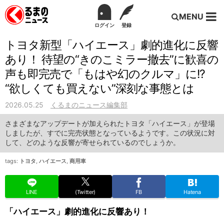
MENU
ログイン
登録
トヨタ新型「ハイエース」劇的進化に反響
あり！ 待望の“きのこミラー撤去”に歓喜の
声も即完売で「もはや幻のクルマ」に!?
“欲しくても買えない”深刻な事態とは
2026.05.25
くるまのニュース編集部
さまざまなアップデートが加えられたトヨタ「ハイエース」が登場
しましたが、すでに完売状態となっているようです。この状況に対
して、どのような反響が寄せられているのでしょうか。
tags:
トヨタ
,
ハイエース
,
商用車
LINE
(Twitter)
FB
Hatena
「ハイエース」劇的進化に反響あり！