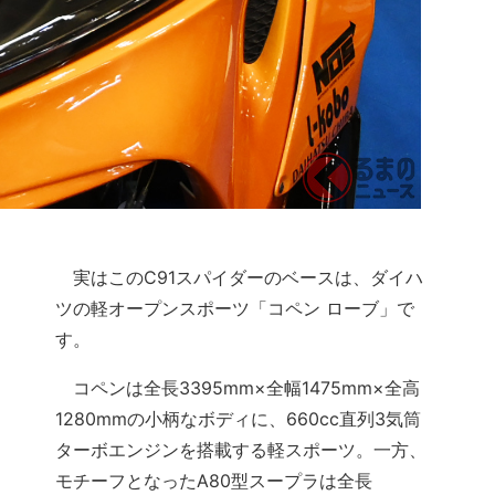
実はこのC91スパイダーのベースは、ダイハ
ツの軽オープンスポーツ「コペン ローブ」で
す。
コペンは全長3395mm×全幅1475mm×全高
1280mmの小柄なボディに、660cc直列3気筒
ターボエンジンを搭載する軽スポーツ。一方、
モチーフとなったA80型スープラは全長