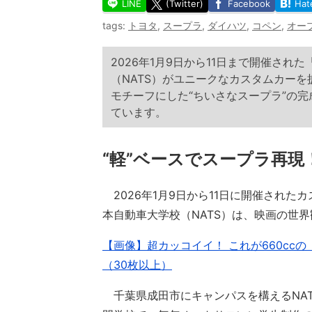
LINE
(Twitter)
Facebook
Hat
tags:
トヨタ
,
スープラ
,
ダイハツ
,
コペン
,
オー
2026年1月9日から11日まで開催され
（NATS）がユニークなカスタムカー
モチーフにした“ちいさなスープラ”の完
ています。
“軽”ベースでスープラ再現
2026年1月9日から11日に開催された
本自動車大学校（NATS）は、映画の世界
【画像】超カッコイイ！ これが660cc
（30枚以上）
千葉県成田市にキャンパスを構えるNA