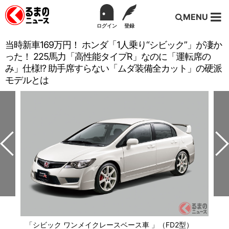
MENU
ログイン
登録
当時新車169万円！ ホンダ「1人乗り“シビック”」が凄か
った！ 225馬力「高性能タイプR」なのに「運転席の
み」仕様!? 助手席すらない「ムダ装備全カット」の硬派
モデルとは
「シビック ワンメイクレースベース車 」（FD2型）