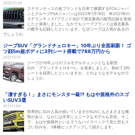
2022.01.29
ステランティスの各ブランドを日本で展開するFCAジャパ
ンとグループPSAジャパンは2022年1月18日、昨2021年の
ステランティス7ブランド合計で過去最高の販売記録を達成
したと発表しました。なかでもジープブランドは過去最高
の数字を記録したといいます。なぜジープは人気があるの
でしょうか。
ジープSUV「グランドチェロキー」10年ぶり全面刷新！ ゴ
ツ顔5m超ボディに3列シート搭載で788万円から
2021.12.13
ジープが10年ぶりのフルモデルチェンジとなる新型
SUV「グランドチェロキーL」を発表しました。初めて3列
シートを採用したといいますが、どのようなモデルなので
しょうか。
「凄すぎる！」まさにモンスター級!? もはや規格外のスゴ
いSUV3選
2021.11.04
世界的にSUV人気が続いていますがSUVにもさまざまな種
類があり、なかには非常にユニークなモデルも存在。そこ
で、もはや規格外といえそうなハイスペックで見た目もス
ゴいSUVを、3車種ピックアップして紹介します。