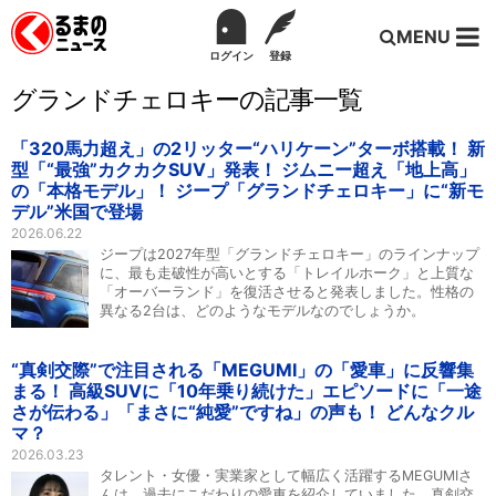
MENU
ログイン
登録
グランドチェロキーの記事一覧
「320馬力超え」の2リッター“ハリケーン”ターボ搭載！ 新
型「“最強”カクカクSUV」発表！ ジムニー超え「地上高」
の「本格モデル」！ ジープ「グランドチェロキー」に“新モ
デル”米国で登場
2026.06.22
ジープは2027年型「グランドチェロキー」のラインナップ
に、最も走破性が高いとする「トレイルホーク」と上質な
「オーバーランド」を復活させると発表しました。性格の
異なる2台は、どのようなモデルなのでしょうか。
“真剣交際”で注目される「MEGUMI」の「愛車」に反響集
まる！ 高級SUVに「10年乗り続けた」エピソードに「一途
さが伝わる」「まさに“純愛”ですね」の声も！ どんなクル
マ？
2026.03.23
タレント・女優・実業家として幅広く活躍するMEGUMIさ
んは、過去にこだわりの愛車を紹介していました。真剣交