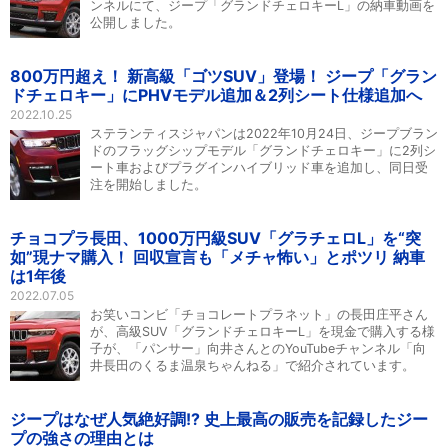
ンネルにて、ジープ「グランドチェロキーL」の納車動画を
公開しました。
800万円超え！ 新高級「ゴツSUV」登場！ ジープ「グラン
ドチェロキー」にPHVモデル追加＆2列シート仕様追加へ
2022.10.25
ステランティスジャパンは2022年10月24日、ジープブラン
ドのフラッグシップモデル「グランドチェロキー」に2列シ
ート車およびプラグインハイブリッド車を追加し、同日受
注を開始しました。
チョコプラ長田、1000万円級SUV「グラチェロL」を“突
如”現ナマ購入！ 回収宣言も「メチャ怖い」とポツリ 納車
は1年後
2022.07.05
お笑いコンビ「チョコレートプラネット」の長田庄平さん
が、高級SUV「グランドチェロキーL」を現金で購入する様
子が、「パンサー」向井さんとのYouTubeチャンネル「向
井長田のくるま温泉ちゃんねる」で紹介されています。
ジープはなぜ人気絶好調!? 史上最高の販売を記録したジー
プの強さの理由とは