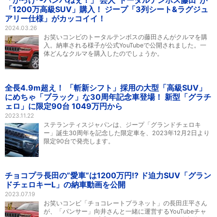
「かっけ〜ハンパねぇ！」 芸人“トータルテンボス藤田”が
「1200万高級SUV」購入！ ジープ「3列シート&ラグジュ
アリー仕様」がカッコイイ！
2024.03.26
お笑いコンビのトータルテンボスの藤田さんがクルマを購
入。納車される様子が公式YouTubeで公開されました。一
体どんなクルマを購入したのでしょうか。
全長4.9m超え！ 「斬新シフト」採用の大型「高級SUV」
にめちゃ「ブラック」な30周年記念車登場！ 新型「グラチ
ェロ」に限定90台 1049万円から
2023.11.22
ステランティスジャパンは、ジープ「グランドチェロキ
ー」誕生30周年を記念した限定車を、2023年12月2日より
限定90台で発売します。
チョコプラ長田の”愛車”は1200万円!? ド迫力SUV「グラン
ドチェロキーL」の納車動画を公開
2023.07.19
お笑いコンビ「チョコレートプラネット」の長田庄平さん
が、「パンサー」向井さんと一緒に運営するYouTubeチャ