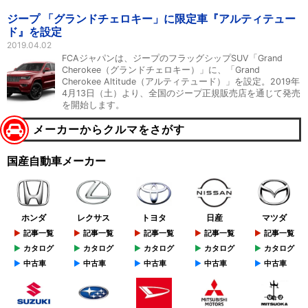
ジープ 「グランドチェロキー」に限定車『アルティテュー
ド』を設定
2019.04.02
FCAジャパンは、ジープのフラッグシップSUV「Grand
Cherokee（グランドチェロキー）」に、「Grand
Cherokee Altitude（アルティテュード）」を設定。2019年
4月13日（土）より、全国のジープ正規販売店を通じて発売
を開始します。
メーカーからクルマをさがす
国産自動車メーカー
ホンダ
レクサス
トヨタ
日産
マツダ
記事一覧
記事一覧
記事一覧
記事一覧
記事一覧
カタログ
カタログ
カタログ
カタログ
カタログ
中古車
中古車
中古車
中古車
中古車