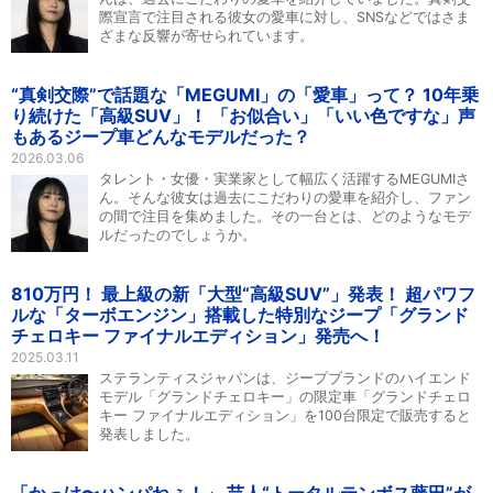
際宣言で注目される彼女の愛車に対し、SNSなどではさま
ざまな反響が寄せられています。
“真剣交際”で話題な「MEGUMI」の「愛車」って？ 10年乗
り続けた「高級SUV」！ 「お似合い」「いい色ですな」声
もあるジープ車どんなモデルだった？
2026.03.06
タレント・女優・実業家として幅広く活躍するMEGUMIさ
ん。そんな彼女は過去にこだわりの愛車を紹介し、ファン
の間で注目を集めました。その一台とは、どのようなモデ
ルだったのでしょうか。
810万円！ 最上級の新「大型“高級SUV”」発表！ 超パワフ
ルな「ターボエンジン」搭載した特別なジープ「グランド
チェロキー ファイナルエディション」発売へ！
2025.03.11
ステランティスジャパンは、ジープブランドのハイエンド
モデル「グランドチェロキー」の限定車「グランドチェロ
キー ファイナルエディション」を100台限定で販売すると
発表しました。