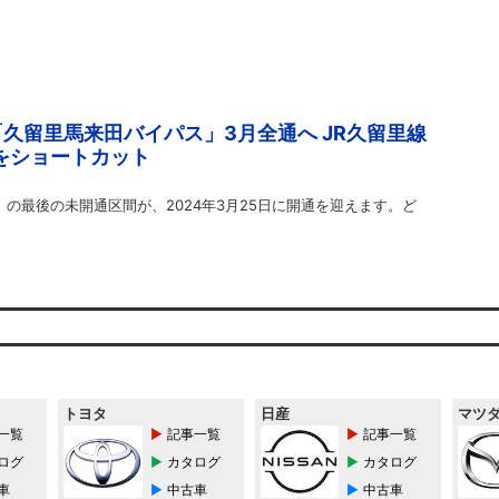
「久留里馬来田バイパス」3月全通へ JR久留里線
をショートカット
」の最後の未開通区間が、2024年3月25日に開通を迎えます。ど
トヨタ
日産
マツ
一覧
記事一覧
記事一覧
ログ
カタログ
カタログ
車
中古車
中古車