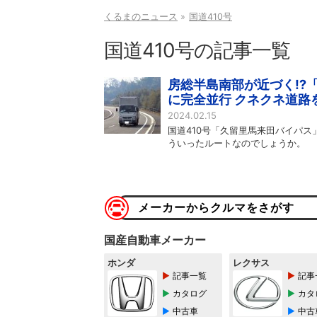
くるまのニュース
国道410号
国道410号の記事一覧
房総半島南部が近づく!?
に完全並行 クネクネ道路
2024.02.15
国道410号「久留里馬来田バイパス
ういったルートなのでしょうか。
メーカーからクルマをさがす
国産自動車メーカー
ホンダ
レクサス
記事一覧
記事
カタログ
カタ
中古車
中古