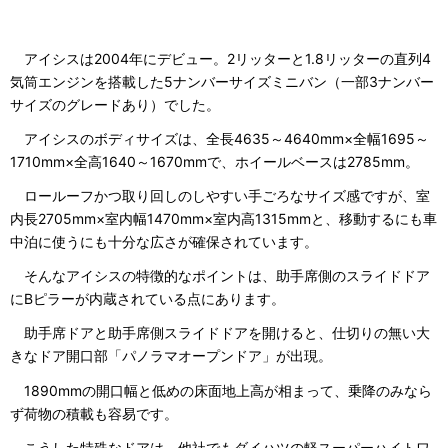
アイシスは2004年にデビュー。2リッターと1.8リッターの直列4
気筒エンジンを搭載した5ナンバーサイズミニバン（一部3ナンバー
サイズのグレードあり）でした。
アイシスのボディサイズは、全長4635～4640mm×全幅1695～
1710mm×全高1640～1670mmで、ホイールベースは2785mm。
ロールーフかつ取り回しのしやすい手ごろなサイズ感ですが、室
内長2705mm×室内幅1470mm×室内高1315mmと、移動するにも車
中泊に使うにも十分な広さが確保されています。
そんなアイシスの特徴的なポイントは、助手席側のスライドドア
にBピラーが内蔵されている点にあります。
助手席ドアと助手席側スライドドアを開けると、仕切りの無い大
きなドア開口部「パノラマオープンドア」が出現。
1890mmの開口幅と低めの床面地上高が相まって、乗降のみなら
ず荷物の積載も容易です。
こうした特殊なドアは、他社でもダイハツの軽スーパーハイトワ