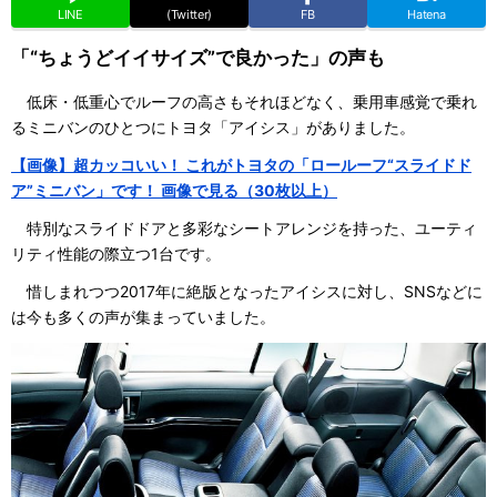
LINE
(Twitter)
FB
Hatena
「“ちょうどイイサイズ”で良かった」の声も
低床・低重心でルーフの高さもそれほどなく、乗用車感覚で乗れ
るミニバンのひとつにトヨタ「アイシス」がありました。
【画像】超カッコいい！ これがトヨタの「ロールーフ“スライドド
ア”ミニバン」です！ 画像で見る（30枚以上）
特別なスライドドアと多彩なシートアレンジを持った、ユーティ
リティ性能の際立つ1台です。
惜しまれつつ2017年に絶版となったアイシスに対し、SNSなどに
は今も多くの声が集まっていました。