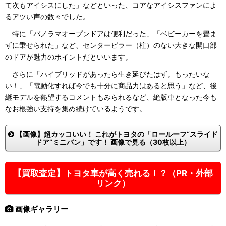
て次もアイシスにした」などといった、コアなアイシスファンによ
るアツい声の数々でした。
特に「パノラマオープンドアは便利だった」「ベビーカーを畳ま
ずに乗せられた」など、センターピラー（柱）のない大きな開口部
のドアが魅力のポイントだといいます。
さらに「ハイブリッドがあったら生き延びたはず。もったいな
い！」「電動化すれば今でも十分に商品力はあると思う」など、後
継モデルを熱望するコメントもみられるなど、絶版車となった今も
なお根強い支持を集め続けているようです。
【画像】超カッコいい！ これがトヨタの「ロールーフ“スライド
ドア”ミニバン」です！ 画像で見る（30枚以上）
【買取査定】トヨタ車が高く売れる！？（PR・外部
リンク）
画像ギャラリー