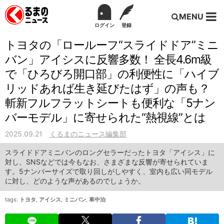
MENU
ログイン
登録
トヨタの「ロールーフ“スライドドア”ミニ
バン」アイシスに反響多数！ 全長4.6m級
で「ひろびろ開口部」の利便性に「ハイブ
リッドあれば生き延びたはず」の声も？
斬新フルフラットシートも便利な「5ナン
バーモデル」に寄せられた“熱視線”とは
2025.09.21
くるまのニュース編集部
スライドドアミニバンのロングセラーだったトヨタ「アイシス」に
対し、SNSなどでは今もなお、さまざまな反響が寄せられていま
す。5ナンバーサイズで取り回しがしやすく、室内も広い同モデル
に対し、どのような声があるのでしょうか。
tags:
トヨタ
,
アイシス
,
ミニバン
,
車中泊