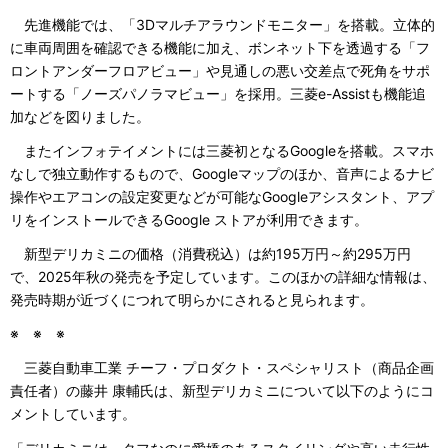
先進機能では、「3Dマルチアラウンドモニター」を搭載。立体的
に車両周囲を確認できる機能に加え、ボンネット下を透過する「フ
ロントアンダーフロアビュー」や見通しの悪い交差点で死角をサポ
ートする「ノーズパノラマビュー」を採用。三菱e-Assistも機能追
加などを図りました。
またインフォテイメントには三菱初となるGoogleを搭載。スマホ
なしで独立動作するもので、Googleマップのほか、音声によるナビ
操作やエアコンの設定変更などが可能なGoogleアシスタント、アプ
リをインストールできるGoogle ストアが利用できます。
新型デリカミニの価格（消費税込）は約195万円～約295万円
で、2025年秋の発売を予定しています。このほかの詳細な情報は、
発売時期が近づくにつれて明らかにされると見られます。
※ ※ ※
三菱自動車工業 チーフ・プロダクト・スペシャリスト（商品企画
責任者）の藤井 康輔氏は、新型デリカミニについて以下のようにコ
メントしています。