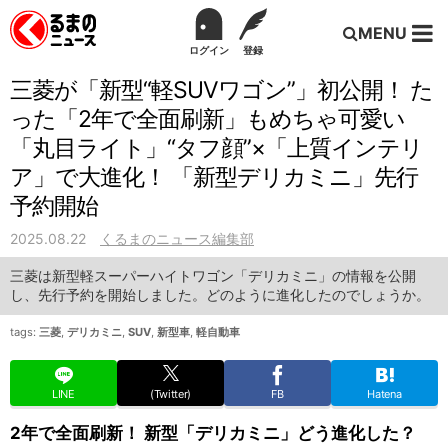
MENU
ログイン
登録
三菱が「新型“軽SUVワゴン”」初公開！ た
った「2年で全面刷新」もめちゃ可愛い
「丸目ライト」“タフ顔”×「上質インテリ
ア」で大進化！ 「新型デリカミニ」先行
予約開始
2025.08.22
くるまのニュース編集部
三菱は新型軽スーパーハイトワゴン「デリカミニ」の情報を公開
し、先行予約を開始しました。どのように進化したのでしょうか。
tags:
三菱
,
デリカミニ
,
SUV
,
新型車
,
軽自動車
LINE
(Twitter)
FB
Hatena
2年で全面刷新！ 新型「デリカミニ」どう進化した？