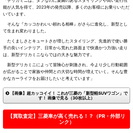
「デリカミニは、タフなのに愛嬌のあるスタイリングや高い走行性
能が人気を得て、2023年の発売以降、多くのお客様にお乗りいただ
いています。
そんな『カッコかわいい頼れる相棒』がさらに進化し、新型とし
て生まれ変わりました。
たくましさとキュートさが増したスタイリング、先進的で使い勝
手の良いインテリア、日常から荒れた路面まで快適かつ力強い走り
は、新型デリカミニならではの大きな魅力です。
新型デリカミニによって冒険心が刺激され、今より少し行動範囲
が広がることで家族や仲間との大切な時間が増えていく。そんな豊
かなカーライフをお届けしたいと考えています」
【画像】超カッコイイ！ これが三菱の「新型軽SUVワゴン」で
す！ 画像で見る（30枚以上）
【買取査定】三菱車が高く売れる！？（PR・外部リ
ンク）