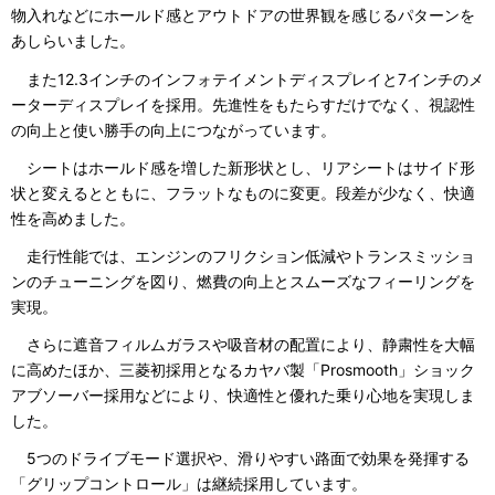
物入れなどにホールド感とアウトドアの世界観を感じるパターンを
あしらいました。
また12.3インチのインフォテイメントディスプレイと7インチのメ
ーターディスプレイを採用。先進性をもたらすだけでなく、視認性
の向上と使い勝手の向上につながっています。
シートはホールド感を増した新形状とし、リアシートはサイド形
状と変えるとともに、フラットなものに変更。段差が少なく、快適
性を高めました。
走行性能では、エンジンのフリクション低減やトランスミッショ
ンのチューニングを図り、燃費の向上とスムーズなフィーリングを
実現。
さらに遮音フィルムガラスや吸音材の配置により、静粛性を大幅
に高めたほか、三菱初採用となるカヤバ製「Prosmooth」ショック
アブソーバー採用などにより、快適性と優れた乗り心地を実現しま
した。
5つのドライブモード選択や、滑りやすい路面で効果を発揮する
「グリップコントロール」は継続採用しています。