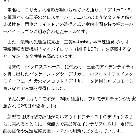
車名に「デリカ」の名称が用いられている通り、「デリカD：5」
を筆頭とする三菱のクロスオーバーミニバンのようなタフギア感と
走破性を、両側スライドドアの装備と広い室内空間を持つ軽スーパ
ーハイトワゴンに組み合わせたモデルです。
また、最新の先進運転支援「三菱e-Assist」や高速道路での同一
車線運転支援機能「マイパイロット（MI-PILOT）」を搭載するな
ど、先進・安全性能も高めています。
従来の「eKクロススペース」に代わり、三菱のアイデンティティ
を押し出したパッケージングや、デリカミニのフロントフェイスを
モチーフにした犬のマスコット「デリ丸。」を起用したプロモーシ
ョンなどで人気を獲得しました。
そんなデリカミニですが、2年が経過し、フルモデルチェンジが実
施されて2代目が登場します。
新型では現行型で評価が高いアウトドアテイストのデザインをさ
らに高めるとともに、機能的で高品質なインテリアの採用、走行性
能の強化や先進運転支援システムの刷新などを図っています。