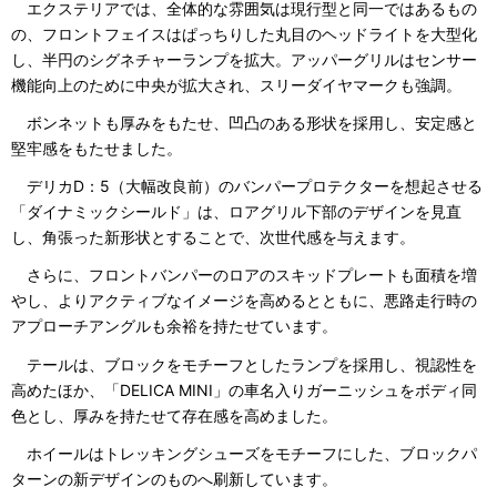
エクステリアでは、全体的な雰囲気は現行型と同一ではあるもの
の、フロントフェイスはぱっちりした丸目のヘッドライトを大型化
し、半円のシグネチャーランプを拡大。アッパーグリルはセンサー
機能向上のために中央が拡大され、スリーダイヤマークも強調。
ボンネットも厚みをもたせ、凹凸のある形状を採用し、安定感と
堅牢感をもたせました。
デリカD：5（大幅改良前）のバンパープロテクターを想起させる
「ダイナミックシールド」は、ロアグリル下部のデザインを見直
し、角張った新形状とすることで、次世代感を与えます。
さらに、フロントバンパーのロアのスキッドプレートも面積を増
やし、よりアクティブなイメージを高めるとともに、悪路走行時の
アプローチアングルも余裕を持たせています。
テールは、ブロックをモチーフとしたランプを採用し、視認性を
高めたほか、「DELICA MINI」の車名入りガーニッシュをボディ同
色とし、厚みを持たせて存在感を高めました。
ホイールはトレッキングシューズをモチーフにした、ブロックパ
ターンの新デザインのものへ刷新しています。