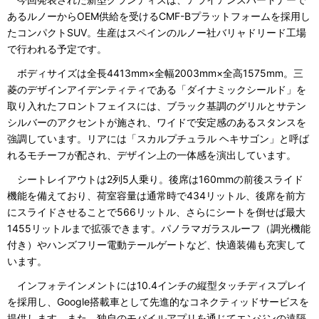
あるルノーからOEM供給を受けるCMF-Bプラットフォームを採用し
たコンパクトSUV。生産はスペインのルノー社バリャドリード工場
で行われる予定です。
ボディサイズは全長4413mm×全幅2003mm×全高1575mm。三
菱のデザインアイデンティティである「ダイナミックシールド」を
取り入れたフロントフェイスには、ブラック基調のグリルとサテン
シルバーのアクセントが施され、ワイドで安定感のあるスタンスを
強調しています。リアには「スカルプチュラル ヘキサゴン」と呼ば
れるモチーフが配され、デザイン上の一体感を演出しています。
シートレイアウトは2列5人乗り。後席は160mmの前後スライド
機能を備えており、荷室容量は通常時で434リットル、後席を前方
にスライドさせることで566リットル、さらにシートを倒せば最大
1455リットルまで拡張できます。パノラマガラスルーフ（調光機能
付き）やハンズフリー電動テールゲートなど、快適装備も充実して
います。
インフォテインメントには10.4インチの縦型タッチディスプレイ
を採用し、Google搭載車として先進的なコネクティッドサービスを
提供します。また、独自のモバイルアプリを通じてエンジンの遠隔