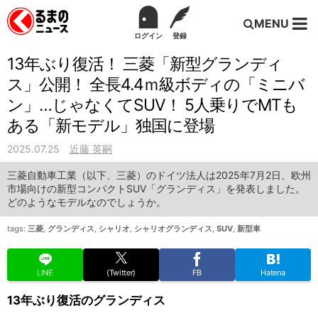
MENU
ログイン
登録
13年ぶり復活！ 三菱「新型グランディ
ス」公開！ 全長4.4ｍ級ボディの「ミニバ
ン」…じゃなくてSUV！ 5人乗りでMTも
ある「新モデル」独国に登場
2025.07.25
近藤 英嗣
三菱自動車工業（以下、三菱）のドイツ法人は2025年7月2日、欧州
市場向けの新型コンパクトSUV「グランディス」を発表しました。
どのようなモデルなのでしょうか。
tags:
三菱
,
グランディス
,
シャリオ
,
シャリオグランディス
,
SUV
,
新型車
LINE
(Twitter)
FB
Hatena
13年ぶり復活のグランディス