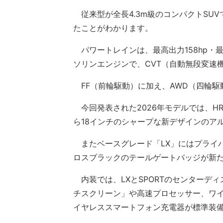
従来型が全長4.3m級のコンパクトSU
たことがわかります。
パワートレインは、最高出力158hp・最大
ソリンエンジンで、CVT（自動無段変速
FF（前輪駆動）に加え、AWD（四輪駆
今回発表された2026年モデルでは、HR
ら18インチのシャープな新デザインのア
またベースグレード「LX」にはプライバ
ロスブラックのテールゲートバッジが新
内装では、LXとSPORTのセンターデ
チスクリーン」や高速プロセッサー、ワイヤレスAp
イヤレススマートフォン充電器が標準装