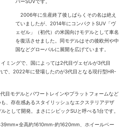
バーSUVです。
2006年に生産終了後しばらくその名は絶え
ていましたが、2014年にコンパクトSUV「ヴ
ェゼル」（初代）の米国向けモデルとして車名
を復活させました。同モデルはその後欧州や中
国などグローバルに展開を広げています。
イミングで、国によっては2代目ヴェゼルが3代目
れで、2022年に登場したのが3代目となる現行型HR-
1代目モデルとパワートレインやプラットフォームなど
つも、存在感あるスタイリッシュなエクステリアデザ
デルとして開発。まさにシビックSUと呼べる1台です。
9mm×全高約1610mm-約1620mm、ホイールベー