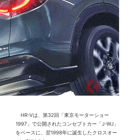
）
HR-Vは、第32回「東京モーターショー
1997」で公開されたコンセプトカー「J-WJ」
をベースに、翌1998年に誕生したクロスオー