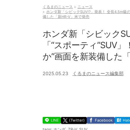
くるまのニュース
ニュース
ホンダ新「シビックSUV!?」発表！ 全長4.5m級
備した「新HR-V」米で発売
ホンダ新「シビックSUV
「“スポーティ”SUV
か”画面を新装備した「
2025.05.23
くるまのニュース編集部
LINE
(Twitter)
Facebook
Hat
tags:
ホンダ
,
ZR-V
,
SUV