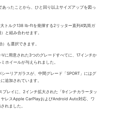
Vであったことから、ひと回り以上サイズアップを図っ
トルク138 lb-ftを発揮する2リッター直列4気筒ガ
機）と組み合わせます。
動）も選択できます。
-Vに用意された3つのグレードすべてに、17インチか
ルミホイールが与えられました。
シーリアガラスが、中間グレード「SPORT」にはグ
たに追加されています。
ィスプレイに、2インチ拡大された「9インチカラータッ
ple CarPlayおよびAndroid Auto対応、ワ
備されました。