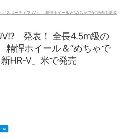
の「“スポーティ”SUV」！ 精悍ホイール＆“めちゃでか”画面を新装
!?」発表！ 全長4.5m級の
」！ 精悍ホイール＆“めちゃで
新HR-V」米で発売
ena