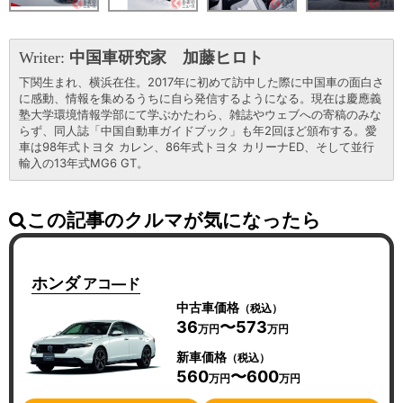
Writer:
中国車研究家 加藤ヒロト
下関生まれ、横浜在住。2017年に初めて訪中した際に中国車の面白さ
に感動、情報を集めるうちに自ら発信するようになる。現在は慶應義
塾大学環境情報学部にて学ぶかたわら、雑誌やウェブへの寄稿のみな
らず、同人誌「中国自動車ガイドブック」も年2回ほど頒布する。愛
車は98年式トヨタ カレン、86年式トヨタ カリーナED、そして並行
輸入の13年式MG6 GT。
この記事のクルマが気になったら
ホンダ
アコ―ド
中古車価格
（税込）
36
〜573
万円
万円
新車価格
（税込）
560
〜600
万円
万円