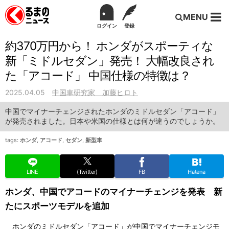
MENU
ログイン
登録
約370万円から！ ホンダがスポーティな
新「ミドルセダン」発売！ 大幅改良され
た「アコード」 中国仕様の特徴は？
2025.04.05
中国車研究家 加藤ヒロト
中国でマイナーチェンジされたホンダのミドルセダン「アコード」
が発売されました。日本や米国の仕様とは何が違うのでしょうか。
tags:
ホンダ
,
アコード
,
セダン
,
新型車
LINE
(Twitter)
FB
Hatena
ホンダ、中国でアコードのマイナーチェンジを発表 新
たにスポーツモデルを追加
ホンダのミドルセダン「アコード」が中国でマイナーチェンジモ