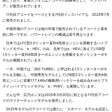
開しており、東風ホンダではアコードの姉妹車として「インスパイ
ア」が販売されています。
11代目アコードをベースとする7代目インスパイアも、2023年7月
に発売されました。
中国市場のアコードは他の市場で販売されているアコードと基本
的に同一ですが、パワートレインの構成は若干異なります。
日本ではLFC型2.0リッター直列4気筒エンジンを搭載するハイブ
リッドモデル「e：HEV」のみ、北米ではe：HEVに加えてL15B型
1.5リッター直列4気筒ターボエンジンを搭載するガソリンターボモ
デルが展開されています。
一方、中国では「260 TURBO」と呼ばれる1.5リッターターボモ
デルを主軸にし、中国専売モデルとしてLFB型2.0リッター直列4気
筒エンジンに容量17.7 kWhの駆動用バッテリーを組み合わせたプラ
グインハイブリッドモデル「e：PHEV」も展開しています。
そんな中、広汽ホンダは2025年3月20日に初となる11代目アコー
ドのマイナーチェンジモデルを発売しました。
2025年モデルのアコードでは新たに「スポーツ」モデルを設定し