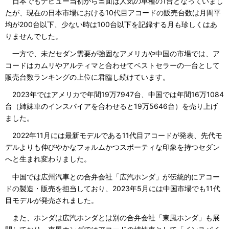
日本でもデビュー当初から当面は人気の車種の1台となっていまし
たが、現在の日本市場における10代目アコードの販売台数は月間平
均が200台以下、少ない時は100台以下を記録する月も珍しくはあ
りませんでした。
一方で、未だセダン需要が強固なアメリカや中国の市場では、ア
コードはカムリやアルティマと合わせてベストセラーの一台として
販売台数ランキングの上位に君臨し続けています。
2023年ではアメリカで年間19万7947台、中国では年間16万1084
台（姉妹車のインスパイアを合わせると19万5646台）を売り上げ
ました。
2022年11月には最新モデルである11代目アコードが発表、先代モ
デルよりも伸びやかなフォルムかつスポーティな印象を持つセダン
へと生まれ変わりました。
中国では広州汽車との合弁会社「広汽ホンダ」が伝統的にアコー
ドの製造・販売を担当しており、2023年5月には中国市場でも11代
目モデルが発売されました。
また、ホンダは広汽ホンダとは別の合弁会社「東風ホンダ」も展