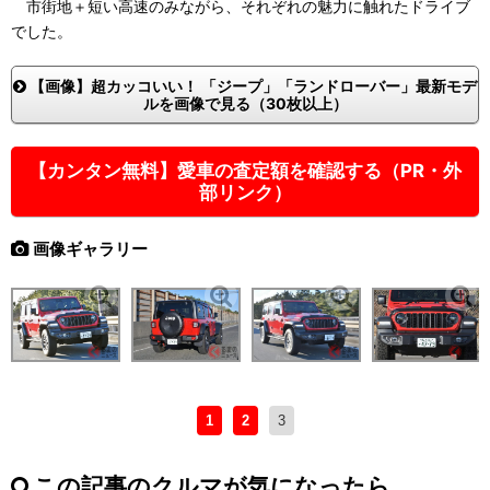
市街地＋短い高速のみながら、それぞれの魅力に触れたドライブ
でした。
【画像】超カッコいい！ 「ジープ」「ランドローバー」最新モデ
ルを画像で見る（30枚以上）
【カンタン無料】愛車の査定額を確認する（PR・外
部リンク）
画像ギャラリー
1
2
3
この記事のクルマが気になったら