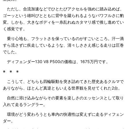
ただし、合流加速などでひとたびアクセルを強めに踏み込めば、
ゴーッという雄叫びとともに背中を蹴られるようなパワフルさに豹
変。しかも、大きなボディを一糸乱れぬカタマリ感で推し進めてい
く感覚です。
乗り心地も、フラットさを保っているのがすごいところ。汗一滴
すら流さずに疾走しているような、清々しささえ感じる走りは圧巻
でした。
ディフェンダー130 V8 P500の価格は、1675万円です。
※ ※ ※
こうして、どちらも四輪駆動を突き詰めてきた歴史あるクルマで
ありながら、ほとんど真逆ともいえる世界観を見せてくれた2台。
自然に溶け込みながらその要素を楽しさのエッセンスとして取り
入れて走るラングラー。
環境がどう変わろうとも車内の快適性は変えずに走るディフェン
ダー。