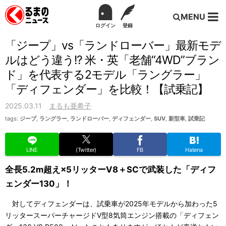
MENU
ログイン
登録
「ジープ」vs「ランドローバー」最新モデ
ルはどう違う!? 米・英「老舗“4WD”ブラン
ド」を代表する2モデル「ラングラー」
「ディフェンダー」を比較！【試乗記】
2025.03.11
まるも亜希子
tags:
ジープ
,
ラングラー
,
ランドローバー
,
ディフェンダー
,
SUV
,
新型車
,
試乗記
LINE
(Twitter)
FB
Hatena
全長5.2m超え×5リッターV8＋SCで武装した「ディフ
ェンダー130」！
対してディフェンダーは、試乗車が2025年モデルから加わった5
リッタースーパーチャージドV型8気筒エンジン搭載の「ディフェン