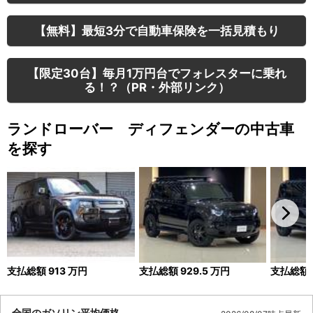
【無料】最短3分で自動車保険を一括見積もり
【限定30台】毎月1万円台でフォレスターに乗れ
る！？（PR・外部リンク）
ランドローバー ディフェンダーの中古車
を探す
支払総額
913
万円
支払総額
929.5
万円
支払総額
全国のガソリン平均価格