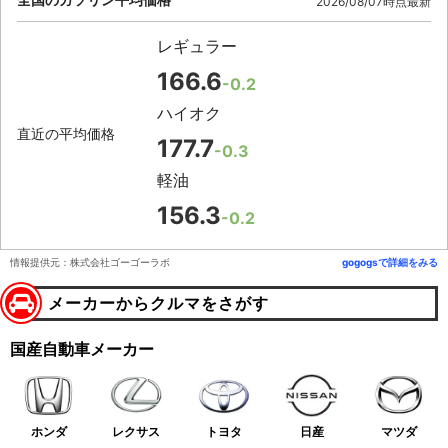
2026/08/07時点最新
レギュラー
166.6
-0.2
ハイオク
直近の平均価格
177.7
-0.3
軽油
156.3
-0.2
情報提供元：株式会社ゴーゴーラボ
gogogsで詳細をみる
メーカーからクルマをさがす
国産自動車メーカー
ホンダ
レクサス
トヨタ
日産
マツダ