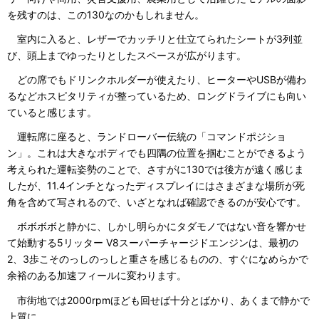
を残すのは、この130なのかもしれません。
室内に入ると、レザーでカッチリと仕立てられたシートが3列並
び、頭上までゆったりとしたスペースが広がります。
どの席でもドリンクホルダーが使えたり、ヒーターやUSBが備わ
るなどホスピタリティが整っているため、ロングドライブにも向い
ていると感じます。
運転席に座ると、ランドローバー伝統の「コマンドポジショ
ン」。これは大きなボディでも四隅の位置を掴むことができるよう
考えられた運転姿勢のことで、さすがに130では後方が遠く感じま
したが、11.4インチとなったディスプレイにはさまざまな場所が死
角を含めて写されるので、いざとなれば確認できるのが安心です。
ボボボボと静かに、しかし明らかにタダモノではない音を響かせ
て始動する5リッター V8スーパーチャージドエンジンは、最初の
2、3歩こそのっしのっしと重さを感じるものの、すぐになめらかで
余裕のある加速フィールに変わります。
市街地では2000rpmほども回せば十分とばかり、あくまで静かで
上質に。