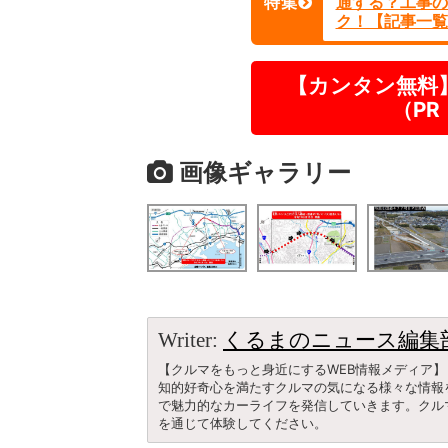
特集
通する？工事の
ク！【記事一覧
【カンタン無料
（P
画像ギャラリー
Writer:
くるまのニュース編集
【クルマをもっと身近にするWEB情報メディア】
知的好奇心を満たすクルマの気になる様々な情報
で魅力的なカーライフを発信していきます。クル
を通じて体験してください。