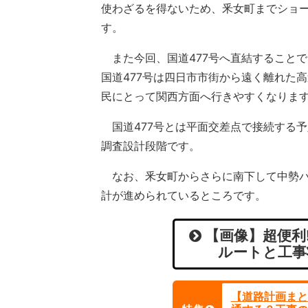
使わざるを得ないため、釆女町までショ
す。
また今回、国道477号へ直結すること
国道477号は四日市市街から遠く離れた
民にとって関西方面へ行きやすくなりま
国道477号とは平面交差点で接続する予
調査設計段階です。
なお、釆女町からさらに南下して中勢バ
計が進められているところです。
【画像】超便利
ルートと工事
【道路計画まと