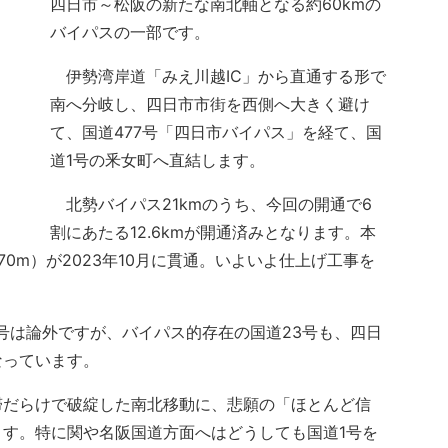
四日市～松阪の新たな南北軸となる約60kmの
バイパスの一部です。
伊勢湾岸道「みえ川越IC」から直通する形で
南へ分岐し、四日市市街を西側へ大きく避け
て、国道477号「四日市バイパス」を経て、国
道1号の釆女町へ直結します。
北勢バイパス21kmのうち、今回の開通で6
割にあたる12.6kmが開通済みとなります。本
0m）が2023年10月に貫通。いよいよ仕上げ工事を
号は論外ですが、バイパス的存在の国道23号も、四日
なっています。
だらけで破綻した南北移動に、悲願の「ほとんど信
す。特に関や名阪国道方面へはどうしても国道1号を