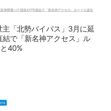
延伸開通へ!? 国道477号直結で「新名神アクセス」ルートも誕生
世主「北勢バイパス」3月に延
7号直結で「新名神アクセス」ル
と40%
ena