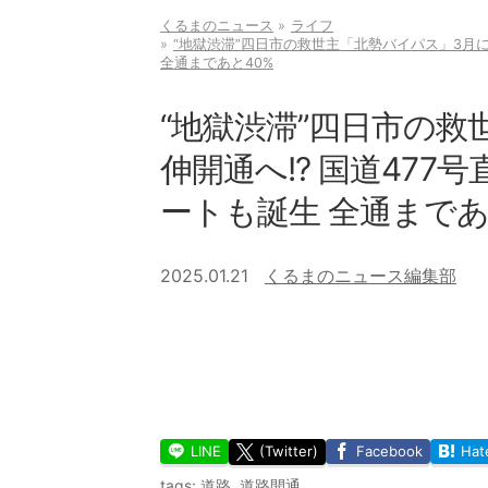
くるまのニュース
ライフ
“地獄渋滞”四日市の救世主「北勢バイパス」3月に
全通まであと40%
“地獄渋滞”四日市の救
伸開通へ!? 国道47
ートも誕生 全通まであ
2025.01.21
くるまのニュース編集部
LINE
(Twitter)
Facebook
Hat
tags:
道路
,
道路開通