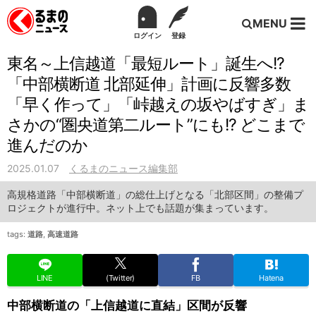
MENU
ログイン
登録
東名～上信越道「最短ルート」誕生へ!?
「中部横断道 北部延伸」計画に反響多数
「早く作って」「峠越えの坂やばすぎ」ま
さかの“圏央道第二ルート”にも!? どこまで
進んだのか
2025.01.07
くるまのニュース編集部
高規格道路「中部横断道」の総仕上げとなる「北部区間」の整備プ
ロジェクトが進行中。ネット上でも話題が集まっています。
tags:
道路
,
高速道路
LINE
(Twitter)
FB
Hatena
中部横断道の「上信越道に直結」区間が反響