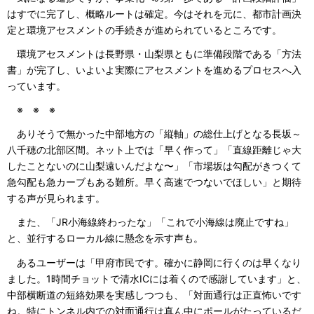
はすでに完了し、概略ルートは確定。今はそれを元に、都市計画決
定と環境アセスメントの手続きが進められているところです。
環境アセスメントは長野県・山梨県ともに準備段階である「方法
書」が完了し、いよいよ実際にアセスメントを進めるプロセスへ入
っています。
※ ※ ※
ありそうで無かった中部地方の「縦軸」の総仕上げとなる長坂～
八千穂の北部区間。ネット上では「早く作って」「直線距離じゃ大
したことないのに山梨遠いんだよな〜」「市場坂は勾配がきつくて
急勾配も急カーブもある難所。早く高速でつないでほしい」と期待
する声が見られます。
また、「JR小海線終わったな」「これで小海線は廃止ですね」
と、並行するローカル線に懸念を示す声も。
あるユーザーは「甲府市民です。確かに静岡に行くのは早くなり
ました。1時間チョットで清水ICには着くので感謝しています」と、
中部横断道の短絡効果を実感しつつも、「対面通行は正直怖いです
ね。特にトンネル内での対面通行は真ん中にポールがたっているだ