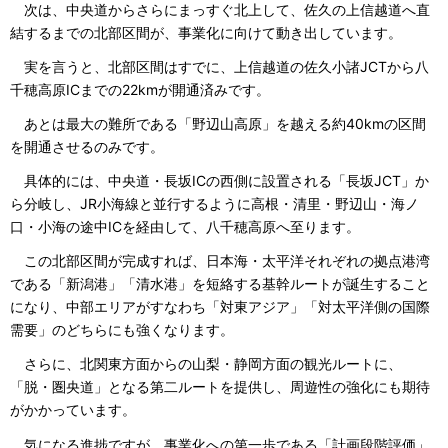
次は、中央道からさらにまっすぐ北上して、佐久の上信越道へ直
結するまでの北部区間が、事業化に向けて動き出しています。
実を言うと、北部区間はすでに、上信越道の佐久小諸JCTから八
千穂高原ICまでの22kmが開通済みです。
あとは最大の難所である「野辺山高原」を越える約40kmの区間
を開通させるのみです。
具体的には、中央道・長坂ICの西側に設置される「長坂JCT」か
ら分岐し、JR小海線と並行するように高根・清里・野辺山・海ノ
口・小海の途中ICを経由して、八千穂高原へ至ります。
この北部区間が完成すれば、日本海・太平洋それぞれの拠点港湾
である「新潟港」「清水港」を短絡する基幹ルートが誕生すること
になり、中部エリアがすなわち「対東アジア」「対太平洋側の国際
需要」のどちらにも強くなります。
さらに、北関東方面からの山梨・静岡方面の観光ルートに、
「脱・圏央道」となる第二ルートを提供し、周遊性の強化にも期待
がかかっています。
気になる進捗ですが、事業化への第一歩である「計画段階評価」