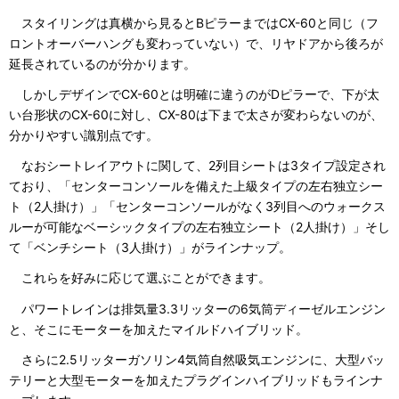
スタイリングは真横から見るとBピラーまではCX-60と同じ（フ
ロントオーバーハングも変わっていない）で、リヤドアから後ろが
延長されているのが分かります。
しかしデザインでCX-60とは明確に違うのがDピラーで、下が太
い台形状のCX-60に対し、CX-80は下まで太さが変わらないのが、
分かりやすい識別点です。
なおシートレイアウトに関して、2列目シートは3タイプ設定され
ており、「センターコンソールを備えた上級タイプの左右独立シー
ト（2人掛け）」「センターコンソールがなく3列目へのウォークス
ルーが可能なベーシックタイプの左右独立シート（2人掛け）」そし
て「ベンチシート（3人掛け）」がラインナップ。
これらを好みに応じて選ぶことができます。
パワートレインは排気量3.3リッターの6気筒ディーゼルエンジン
と、そこにモーターを加えたマイルドハイブリッド。
さらに2.5リッターガソリン4気筒自然吸気エンジンに、大型バッ
テリーと大型モーターを加えたプラグインハイブリッドもラインナ