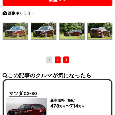
網羅＞＞
画像ギャラリー
1
2
3
この記事のクルマが気になったら
マツダ
CX-80
新車価格
（税込）
478
〜714
万円
万円