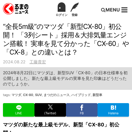
MENU
ログイン
登録
“全長5m級”のマツダ「新型CX-80」初公
開！ 「3列シート」採用＆大排気量エンジ
ン搭載！ 実車を見て分かった「CX-60」や
「CX-8」との違いとは？
2024.08.22
工藤貴宏
2024年8月22日にマツダは、新型SUV「CX-80」の日本仕様車を初
公開しました。新たな最上級モデルの実車を見た印象はどうだった
のでしょうか。
tags:
マツダ
,
CX-80
,
SUV
,
まつだのニュース
,
ハイブリッド
,
新型車
LINE
(Twitter)
FB
Hatena
マツダの新たな最上級モデル、新型「CX-80」初公