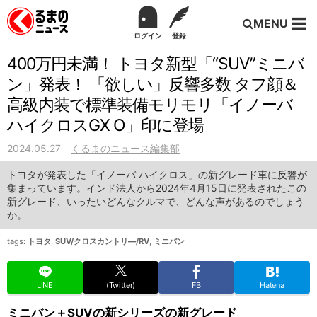
MENU
ログイン
登録
400万円未満！ トヨタ新型「“SUV”ミニバ
ン」発表！ 「欲しい」反響多数 タフ顔＆
高級内装で標準装備モリモリ「イノーバ
ハイクロスGX O」印に登場
2024.05.27
くるまのニュース編集部
トヨタが発表した「イノーバ ハイクロス」の新グレード車に反響が
集まっています。インド法人から2024年4月15日に発表されたこの
新グレード、いったいどんなクルマで、どんな声があるのでしょう
か。
tags:
トヨタ
,
SUV/クロスカントリ―/RV
,
ミニバン
LINE
(Twitter)
FB
Hatena
ミニバン＋SUVの新シリーズの新グレード