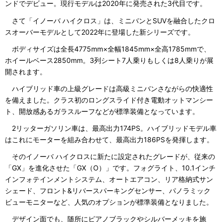
ンドでデビュー。現行モデルは2020年に発売された3代目です。
さて「イノーバ ハイクロス」は、ミニバンとSUVを融合したクロ
スオーバーモデルとして2022年に登場した新シリーズです。
ボディサイズは全長4775mm×全幅1845mm×全高1785mmで、
ホイールベース2850mm。3列シート7人乗りもしくは8人乗りが展
開されます。
ハイブリッド車の上級グレードは高級ミニバンさながらの快適性
を備えました。クラス初のロングスライド付き電動オットマンシー
ト、開放感あるガラスルーフなどが標準装備となっています。
2リッターガソリン車は、最高出力174PS。ハイブリッドモデル車
はこれにモーターを組み合わせて、最高出力186PSを発揮します。
そのイノーバ ハイクロスに新たに設定されたグレードが、従来の
「GX」を進化させた「GX（O）」です。フォグライト、10.1インチ
インフォテインメントシステム、オートエアコン、リア格納式サン
シェード、フロント&リバースパーキングセンサー、パノラミック
ビューモニターなど、人気のオプションが標準装備となりました。
デザイン面でも、随所にピアノブラックやシルバーメッキを施