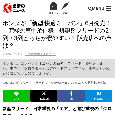
MENU
ログイン
登録
ホンダが「新型 快適ミニバン」6月発売！
「究極の車中泊仕様」爆誕!? フリードの2
列・3列どっちが寝やすい？ 販売店への声
は？
2024.05.18
Peacock Blue K.K.
ホンダは、コンパクトミニバンの新型「フリード」を発表しまし
た。中でも「クロスター」はアウトドアよりですが、車中泊利用な
どに適しているのでしょうか。
tags:
ホンダ
,
フリード
,
フリード+
,
フルモデルチェンジ
,
ミニバン
,
新型車
,
車中泊
LINE
(Twitter)
FB
Hatena
新型フリード、日常重視の「エア」と遊び重視の「クロ