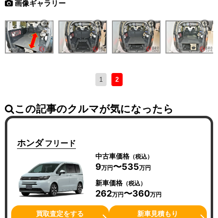
画像ギャラリー
1
2
この記事のクルマが気になったら
ホンダ
フリード
中古車価格
（税込）
9
〜535
万円
万円
新車価格
（税込）
262
〜360
万円
万円
買取査定をする
新車見積もり