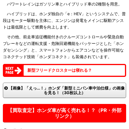
パワートレインはガソリン車とハイブリッド車の2種類を用意。
ハイブリッドは、ホンダ独自の「e：HEV」というシステムで、普
段はモーター駆動を主体に、エンジンは発電をメインに駆動アシス
トは最低限として燃費を向上します。
その他、前走車追従機能付きのクルーズコントロールや緊急自動
ブレーキなどの運転支援・危険回避機能をパッケージとした「ホン
ダセンシング」と、スマートフォンからエアコンなどを操作可能な
コネクテッド技術「ホンダコネクト」も装備されています。
新型フリードクロスターは寝れる？
【画像】「えっ…！」ホンダ「新型ミニバン車中泊仕様」の画像
を見る！（30枚以上）
【買取査定】ホンダ車が高く売れる！？（PR・外部
リンク）