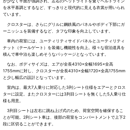
が少なく平面が強調され、左右のヘッドライトを繋ぐベルトライン
を水平基調とするなど、すっきりと現代的に見える衣裳が用いられ
ています。
クロスターは、さらにグリルに鋼鉄風のパネルやボディ下部にガ
ーニッシュを装備するなど、タフな印象を向上しています。
車内の荷室には、ユーティリティサイドパネルとユーティリティ
ナット（テールゲート）を装備し機能性を向上。様々な宿泊道具を
積んで車中泊も楽しめそうなパッケージとなっています。
なお、ボディサイズは、エアが全長4310×全幅1695×全高
1755mmに対し、クロスターが全長4310×全幅1720×全高1755mm
と少し幅広の設計となっています。
室内は、最大7人乗りに対応した3列シート仕様をエアーとクロス
ターに設定。またクロスターには3列目シートを無くした5人乗り仕
様も用意。
3列目シートは左右に跳ね上げ式のため、荷室空間を確保するこ
とが可能。2列シート車は、後部の荷室をコンパートメントで上下2
段に区切ることができます。