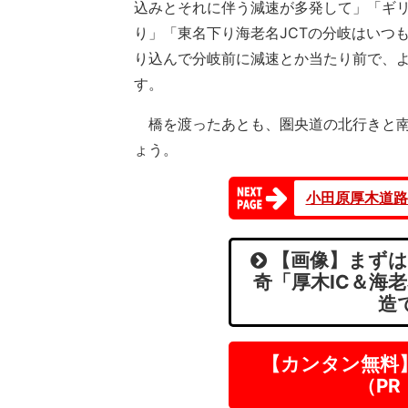
込みとそれに伴う減速が多発して」「ギ
り」「東名下り海老名JCTの分岐はいつ
り込んで分岐前に減速とか当たり前で、
す。
橋を渡ったあとも、圏央道の北行きと南
ょう。
小田原厚木道路
【画像】まずは
奇「厚木IC＆海
造
【カンタン無料
（P