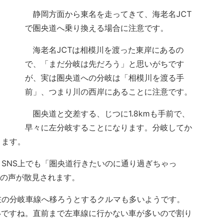
静岡方面から東名を走ってきて、海老名JCT
で圏央道へ乗り換える場合に注意です。
海老名JCTは相模川を渡った東岸にあるの
で、「まだ分岐は先だろう」と思いがちです
が、実は圏央道への分岐は「相模川を渡る手
前」、つまり川の西岸にあることに注意です。
圏央道と交差する、じつに1.8kmも手前で、
早々に左分岐することになります。分岐してか
ります。
SNS上でも「圏央道行きたいのに通り過ぎちゃっ
きの声が散見されます。
の分岐車線へ移ろうとするクルマも多いようです。
多いですね。直前まで左車線に行かない車が多いので割り