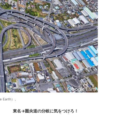
Earth）。
東名→圏央道の分岐に気をつけろ！