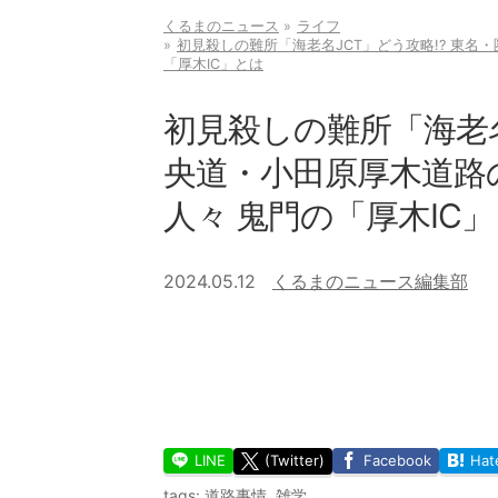
くるまのニュース
ライフ
初見殺しの難所「海老名JCT」どう攻略!? 東
「厚木IC」とは
初見殺しの難所「海老名
央道・小田原厚木道路
人々 鬼門の「厚木IC
2024.05.12
くるまのニュース編集部
LINE
(Twitter)
Facebook
Hat
tags:
道路事情
,
雑学