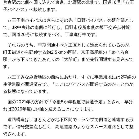
片倉駅の北側へ回り込んで東進、北野駅の北側で、国道16号「八王
子バイパス」へ接続します。
八王子南バイパスはさらにその先「日野バイパス」の延伸部とし
て、JR中央線の南側に並行し、日野市役所東側の坂下交差点付近
で、国道20号に接続するべく、工事進行中です。
それらのうち、早期開通すべき工区として進められているのが、
町田街道から延伸する約2.5kmの区間。京王高尾線の「めじろ台
駅」から下りてきたあたりの「大船町」まで先行開通する見込みで
す。
八王子みなみ野地区の西端にあたり、すでに事業用地には2車線の
生活道路が開通済みで、「ここにバイパスが開通するのか」とわか
る状態になっています。
国の2021年の方針で「今後5か年程度で開通予定」とされ、早け
れば2026年度に開通を迎えることになります。
道路構造は、ほとんどが地下区間で、ランプで側道と連絡する形
です。信号交差点もなく、高速道路のようなスムーズ道路として整
備されます。