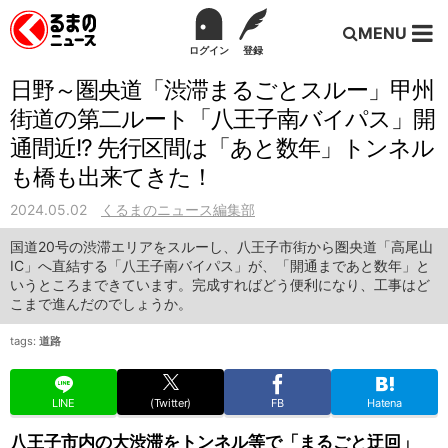
MENU
ログイン
登録
日野～圏央道「渋滞まるごとスルー」甲州
街道の第二ルート「八王子南バイパス」開
通間近!? 先行区間は「あと数年」トンネル
も橋も出来てきた！
2024.05.02
くるまのニュース編集部
国道20号の渋滞エリアをスルーし、八王子市街から圏央道「高尾山
IC」へ直結する「八王子南バイパス」が、「開通まであと数年」と
いうところまできています。完成すればどう便利になり、工事はど
こまで進んだのでしょうか。
tags:
道路
LINE
(Twitter)
FB
Hatena
八王子市内の大渋滞をトンネル等で「まるごと迂回」