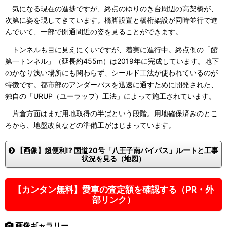
気になる現在の進捗ですが、終点のゆりのき台周辺の高架橋が、
次第に姿を現してきています。橋脚設置と橋桁架設が同時並行で進
んでいて、一部で開通間近の姿を見ることができます。
トンネルも目に見えにくいですが、着実に進行中。終点側の「館
第一トンネル」（延長約455m）は2019年に完成しています。地下
のかなり浅い場所にも関わらず、シールド工法が使われているのが
特徴です。都市部のアンダーパスを迅速に通すために開発された、
独自の「URUP（ユーラップ）工法」によって施工されています。
片倉方面はまだ用地取得の半ばという段階。用地確保済みのとこ
ろから、地盤改良などの準備工がはじまっています。
【画像】超便利!? 国道20号「八王子南バイパス」ルートと工事
状況を見る（地図）
【カンタン無料】愛車の査定額を確認する（PR・外
部リンク）
画像ギャラリー