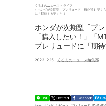
くるまのニュース
ライフ
ホンダが次期型「プレリュード」初公開！ 早くも
に「期待する姿」とは
ホンダが次期型「プレ
「購入したい！」「M
プレリュードに「期待
2023.12.15
くるまのニュース編集部
LINE
(Twitter)
Facebook
Hat
tags:
ホンダ
,
シビック
,
プレリュード
,
EV/PHEV