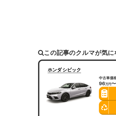
この記事のクルマが気に
ホンダ
シビック
中古車価
96
〜
万円