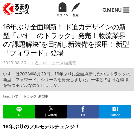
MENU
ログイン
登録
16年ぶり全面刷新！ ド迫力デザインの新
型「いすゞのトラック」発売！ 物流業界
の“課題解決”を目指し新装備を採用！ 新型
「フォワード」登場
2023.08.30
くるまのニュース編集部
いすゞは2023年8月29日、16年ぶりに全面刷新した中型トラックの
新型「フォワード」シリーズを発売しました。一体どのような特徴
を持つモデルなのでしょうか。
tags:
いすゞ
,
トラック
,
新型車
LINE
(Twitter)
FB
Hatena
16年ぶりのフルモデルチェンジ！