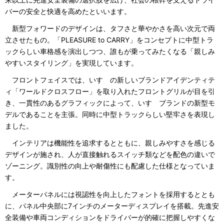
バーの安全と快適を高めたといいます。
新型フォワードのデザインは、タフさと華やかさを高い次元で両
立させたもの。「PLEASURE to CARRY」をコンセプトに中型トラ
ックらしい車格感を演出しつつ、誰もが乗ってみたくなる「親しみ
やすいスタイリング」を実現しています。
フロントフェイスでは、いすゞの新しいブランドアイデンティテ
ィ「ワールドクロスフロー」を取り入れたフロントグリルが目を引
き、一貫性のあるグラフィックによって、いすゞブランドの新型モ
デルであることを主張。同時に中型トラックらしい堅牢さを表現し
ました。
インテリアは機能性を追求するとともに、親しみやすさを感じる
デザインが施され、人が直接触れるスイッチ類などを配色の違いで
ゾーニング。識別性の向上や耐傷性にも配慮した仕様となっていま
す。
メーターパネルには視認性を向上したフォントを採用するととも
に、パネル中央部に7インチのメーターディスプレイを搭載。先進安
全装備や車両コンディションをドライバーが的確に把握しやすくな