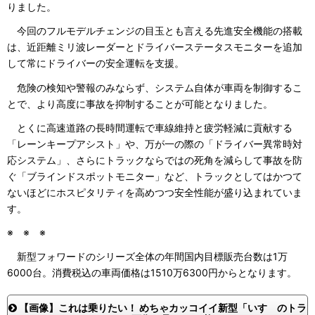
りました。
今回のフルモデルチェンジの目玉とも言える先進安全機能の搭載
は、近距離ミリ波レーダーとドライバーステータスモニターを追加
して常にドライバーの安全運転を支援。
危険の検知や警報のみならず、システム自体が車両を制御するこ
とで、より高度に事故を抑制することが可能となりました。
とくに高速道路の長時間運転で車線維持と疲労軽減に貢献する
「レーンキープアシスト」や、万が一の際の「ドライバー異常時対
応システム」、さらにトラックならではの死角を減らして事故を防
ぐ「ブラインドスポットモニター」など、トラックとしてはかつて
ないほどにホスピタリティを高めつつ安全性能が盛り込まれていま
す。
※ ※ ※
新型フォワードのシリーズ全体の年間国内目標販売台数は1万
6000台。消費税込の車両価格は1510万6300円からとなります。
【画像】これは乗りたい！ めちゃカッコイイ新型「いすゞのトラ