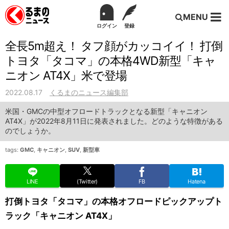
MENU
ログイン
登録
全長5m超え！ タフ顔がカッコイイ！ 打倒
トヨタ「タコマ」の本格4WD新型「キャ
ニオン AT4X」米で登場
2022.08.17
くるまのニュース編集部
米国・GMCの中型オフロードトラックとなる新型「キャニオン
AT4X」が2022年8月11日に発表されました。どのような特徴がある
のでしょうか。
tags:
GMC
,
キャニオン
,
SUV
,
新型車
LINE
(Twitter)
FB
Hatena
打倒トヨタ「タコマ」の本格オフロードピックアップト
ラック「キャニオン AT4X」