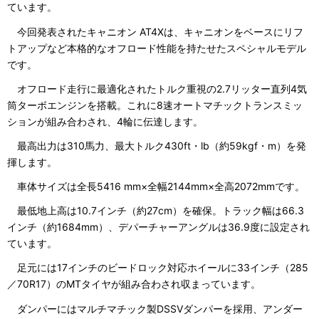
ています。
今回発表されたキャニオン AT4Xは、キャニオンをベースにリフ
トアップなど本格的なオフロード性能を持たせたスペシャルモデル
です。
オフロード走行に最適化されたトルク重視の2.7リッター直列4気
筒ターボエンジンを搭載。これに8速オートマチックトランスミッ
ションが組み合わされ、4輪に伝達します。
最高出力は310馬力、最大トルク430ft・lb（約59kgf・m）を発
揮します。
車体サイズは全長5416 mm×全幅2144mm×全高2072mmです。
最低地上高は10.7インチ（約27cm）を確保。トラック幅は66.3
インチ（約1684mm）、デパーチャーアングルは36.9度に設定され
ています。
足元には17インチのビードロック対応ホイールに33インチ（285
／70R17）のMTタイヤが組み合わされ収まっています。
ダンパーにはマルチマチック製DSSVダンパーを採用、アンダー