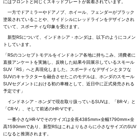
にはフロントと同じくスキッドプレートが装着されています。
一方でドアミラーやドアノブ、ホイール、フェンダーがブラック
塗装されていることや、サイドシルにレッドラインをデザインされ
ていて、スポーティな印象を受けます。
新型RSについて、インドネシア・ホンダは、以下のようにコメン
トしています。
「RSのコンセプトモデルをインドネシア各地に持ちこみ、消費者に
直接アンケートを実施し、反映した結果今回展示しているスモール
SUV「RS」へと具現化しました。スポーティなデザインとタフな
SUVのキャラクターを融合させたこのモデルは、ホンダのスモール
SUVセグメントにおける初の車種として、近日中に正式発売される
予定です」
インドネシア・ホンダで現在取り扱っているSUVは、「BR-V」と
「CR-V」、そして前述のHR-Vです。
一番小さなHR-Vでそのサイズは全長4385mm×全幅1790mm×全
高1590mmであり、新型RSはこれよりもさらに小さなサイズのSUV
になると推測されます。