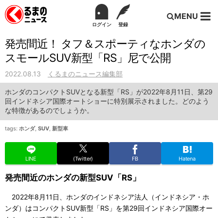
MENU
ログイン
登録
発売間近！ タフ＆スポーティなホンダの
スモールSUV新型「RS」尼で公開
2022.08.13
くるまのニュース編集部
ホンダのコンパクトSUVとなる新型「RS」が2022年8月11日、第29
回インドネシア国際オートショーに特別展示されました。どのよう
な特徴があるのでしょうか。
tags:
ホンダ
,
SUV
,
新型車
LINE
(Twitter)
FB
Hatena
発売間近のホンダの新型SUV「RS」
2022年8月11日、ホンダのインドネシア法人（インドネシア・ホ
ンダ）はコンパクトSUV新型「RS」を第29回インドネシア国際オー