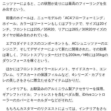
ニッツァーによると、この状態が走りには最高のフィーリングを生
み出すという。
前後のホイールは、ニューモデルの「AC4フローフォーミング」
ホイール。カラーはツートーンもしくはブラックで、サイズは20イ
ンチ。フロントには235／35R20、リアには265／30R20サイズの
タイヤが組み合わされている。
エアロダイナミクスのコンポーネントも、ACシュニッツァーのエ
ンジニア、そしてデザイナーによって新たに開発された。その効果
は著しく、フロントスプリッターだけでも200km／h時には35kgの
ダウンフォースを稼ぐという。
ほかにはフロントスポイラーエレメント、サイドスカート、エン
ブレム、リアスカートの保護フィルムなど、4シリーズ・カブリオ
レの美しさをさらに際立たせるアイテムばかりだ。
インテリアも、お馴染みのアルミニウム製アクセサリーを採用。
ギアシフトパドル、フットレストを含むペダル類、iDriveコントロ
ーラーのカバーとキーホルダーなどがそれだ。
もちろんカスタマーのリクエストによっては、インテリアをさら