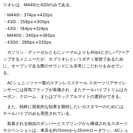
リオレは、M440iと420iのみである。
・M440i：374ps→420ps
・430i：258ps→300ps
・420i：184ps→224ps
・M440d：340ps→385ps
・430d：286ps→330ps
ガソリン・ディーゼルともにノーマルよりも40psと少しパワーア
ップするメニューだが、カブリオレというボディ形状であるため
に、オープンで走る際のサウンドにも非常にこだわりをみせてい
る。
ACシュニッツァー製のステンレススチール スポーツリアサイレ
ンサーには排気フラップが装備され、またテールパイプトリムはカ
ーボン、クローム、またはブラックアルマイトの選択ができる。
また、純粋に視覚的な効果を期待したいカスタマーのためには、
テールパイプのみも用意されている。
装着される独自のダンパーとスプリングから構成されるスポーツ
サスペンションは、車高を約15mmから25mmローダウン。ACシュ