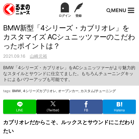
MENU
ログイン
登録
BMW新型「4シリーズ・カブリオレ」を
カスタマイズ ACシュニッツァーのこだわ
ったポイントは？
2021.09.16
山崎元裕
BMW「4シリーズ・カブリオレ」をACシュニッツァーがより魅力的
なスタイルとサウンドに仕立てました。もちろんチューニングキッ
トによるパワーアップも可能です。
tags:
BMW
,
4シリーズカブリオレ
,
オープンカー
,
カスタム/チューニング
LINE
(Twitter)
FB
Hatena
カブリオレだからこそ、ルックスとサウンドにこだわり
たい