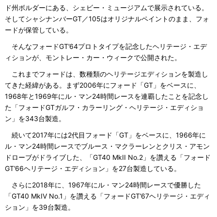
ド州ボルダーにある、シェビー・ミュージアムで展示されている。
そしてシャシナンバーGT／105はオリジナルペイントのまま、フォ
ードが保管している。
そんなフォードGT’64プロトタイプを記念したヘリテージ・エデ
ィションが、モントレー・カー・ウィークで公開された。
これまでフォードは、数種類のヘリテージエディションを製造し
てきた経緯がある。まず2006年にフォード「GT」をベースに、
1968年と1969年にル・マン24時間レースを連覇したことを記念し
た「フォードGTガルフ・カラーリング・ヘリテージ・エディショ
ン」を343台製造。
続いて2017年には2代目フォード「GT」をベースに、1966年に
ル・マン24時間レースでブルース・マクラーレンとクリス・アモン
ドローブがドライブした、「GT40 MkII No.2」を讚える「フォード
GT’66ヘリテージ・エディション」を27台製造している。
さらに2018年に、1967年にル・マン24時間レースで優勝した
「GT40 MkIV No.1」を讚える「フォードGT’67ヘリテージ・エディ
ション」を39台製造。