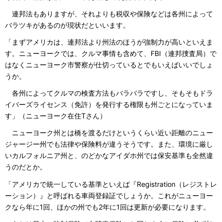
連邦法もありますが、それよりも税収や保険などは各州によって
バラツキがあるのが現状だといいます。
「まずアメリカは、連邦法より州法のほうが強制力が高いといえま
す。ニューヨークでは、クルマ事情も含めて、FBI（連邦捜査局）で
はなくニューヨーク市警察が仕切っているとでもいえばいいでしょ
うか。
各州によってクルマの検査方法もバラバラですし、そもそもドラ
イバーズライセンス（免許）を発行する権限も州ごとになっていま
す」（ニューヨーク在住Tさん）
ニューヨーク州とは橋を渡るだけというくらい近い距離のニュー
ジャージー州でも法律や保険料が違うそうです。また、環境に厳し
いカルフォルニア州と、のどかなアイダホ州では保安基準も全然違
うのだとか。
「アメリカで統一している基準といえば『Registration（レジストレ
ーション）』と呼ばれる車両登録証でしょうか。これがニューヨー
クなら年に1回、ほかの州でも2年に1回は更新が必要になります。