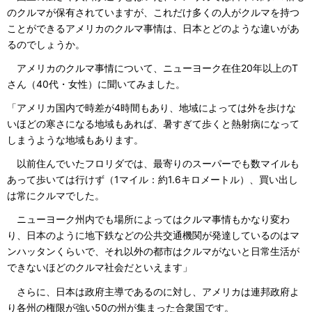
のクルマが保有されていますが、これだけ多くの人がクルマを持つ
ことができるアメリカのクルマ事情は、日本とどのような違いがあ
るのでしょうか。
アメリカのクルマ事情について、ニューヨーク在住20年以上のT
さん（40代・女性）に聞いてみました。
「アメリカ国内で時差が4時間もあり、地域によっては外を歩けな
いほどの寒さになる地域もあれば、暑すぎて歩くと熱射病になって
しまうような地域もあります。
以前住んでいたフロリダでは、最寄りのスーパーでも数マイルも
あって歩いては行けず（1マイル：約1.6キロメートル）、買い出し
は常にクルマでした。
ニューヨーク州内でも場所によってはクルマ事情もかなり変わ
り、日本のように地下鉄などの公共交通機関が発達しているのはマ
ンハッタンくらいで、それ以外の都市はクルマがないと日常生活が
できないほどのクルマ社会だといえます」
さらに、日本は政府主導であるのに対し、アメリカは連邦政府よ
り各州の権限が強い50の州が集まった合衆国です。