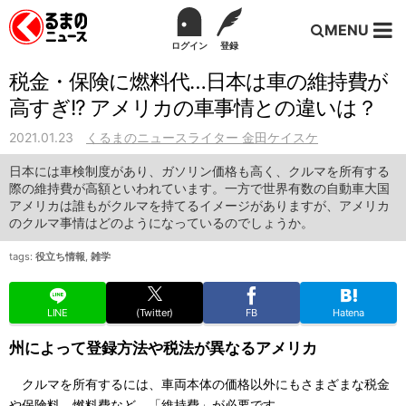
MENU
ログイン
登録
税金・保険に燃料代…日本は車の維持費が
高すぎ!? アメリカの車事情との違いは？
2021.01.23
くるまのニュースライター 金田ケイスケ
日本には車検制度があり、ガソリン価格も高く、クルマを所有する
際の維持費が高額といわれています。一方で世界有数の自動車大国
アメリカは誰もがクルマを持てるイメージがありますが、アメリカ
のクルマ事情はどのようになっているのでしょうか。
tags:
役立ち情報
,
雑学
LINE
(Twitter)
FB
Hatena
州によって登録方法や税法が異なるアメリカ
クルマを所有するには、車両本体の価格以外にもさまざまな税金
や保険料、燃料費など、「維持費」が必要です。